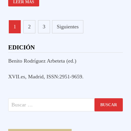
LEER MÁS
MEMORIA
Y
LA
HISTORIA
Paginación
1
2
3
Siguientes
de
entradas
EDICIÓN
Benito Rodríguez Arbeteta (ed.)
XVII.es, Madrid, ISSN:2951-9659.
Buscar: