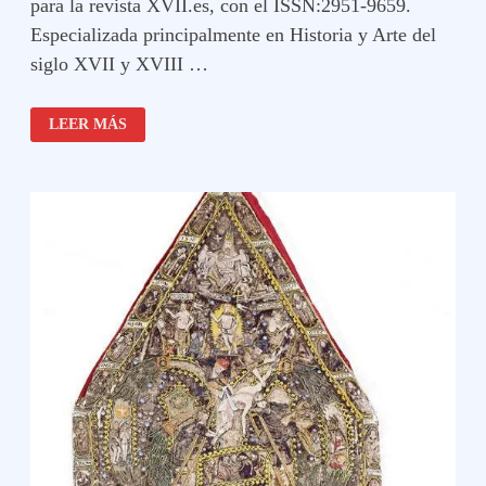
para la revista XVII.es, con el ISSN:2951-9659.
Especializada principalmente en Historia y Arte del
siglo XVII y XVIII …
CALL
LEER MÁS
FOR
PAPERS