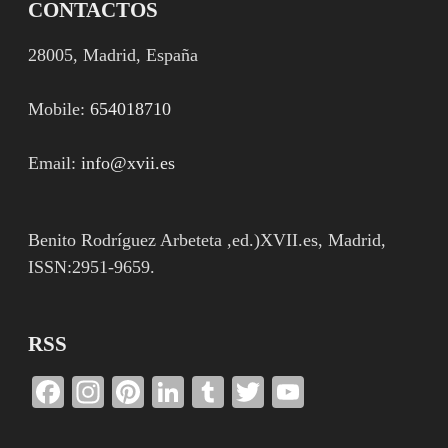
CONTACTOS
28005, Madrid, España
Mobile:
654018710
Email:
info@xvii.es
Benito Rodríguez Arbeteta ,ed.)XVII.es, Madrid,
ISSN:2951-9659.
RSS
Facebook
Instagram
Pinterest
LinkedIn
Tumblr
Twitter
YouTube
Channel