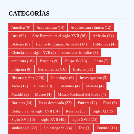
CATEGORÍAS
America
(9)
Arquitectura
(14)
Arquitectura efímera
(12)
Arte
(69)
Arte Barroco en el siglo XVII
(36)
Artículo
(24)
Belenes
(8)
Benito Rodríguez Arbeteta
(14)
Biblioteca
(4)
Ciencia en el siglo XVII
(5)
comercio de indias
(8)
escultura
(16)
Exquias
(9)
Felipe IV
(13)
Fiesta
(7)
Filigrana
(8)
Herramientas
(16)
Historia
(31)
Historia y Arte
(120)
Iconología
(6)
Investigación
(5)
Joyas
(12)
Libros
(10)
Literatura
(4)
Madera
(4)
Madrid
(3)
Museo
(4)
Museo Nacional del Prado
(4)
Noticias
(24)
Pieza destacada
(22)
Pintura
(12)
Plata
(9)
Religión en el siglo XVII
(14)
Reseñas
(11)
Siglo XIX
(5)
Siglo XVI
(10)
siglo XVII
(40)
siglo XVIII
(25)
simbología
(22)
Sin categoría
(24)
Test
(3)
Tumulo
(11)