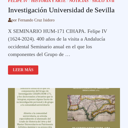
FELIPE IV
/
HISTORIA Y ARTE
/
NOTICIAS
/
SIGLO XVII
Investigación Universidad de Sevilla
por
Fernando Cruz Isidoro
X SEMINARIO HUM-171 CIHAPA. Felipe IV
(1624-2024). 400 años de la visita a Andalucía
occidental Seminario anual en el que los
componentes del Grupo de …
INVESTIGACIÓN
LEER MÁS
UNIVERSIDAD
DE
SEVILLA