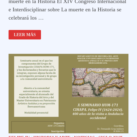
muerte en la Historia El XIV Congreso Internacional
e Interdisciplinar sobre La muerte en la Historia se
celebrará los …
CONGRESO:
LEER MÁS
LA
MUERTE
EN
LA
HISTORIA