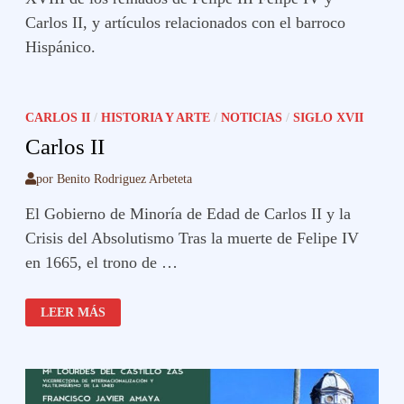
Carlos II, y artículos relacionados con el barroco
Hispánico.
CARLOS II
/
HISTORIA Y ARTE
/
NOTICIAS
/
SIGLO XVII
Carlos II
por
Benito Rodriguez Arbeteta
El Gobierno de Minoría de Edad de Carlos II y la
Crisis del Absolutismo Tras la muerte de Felipe IV
en 1665, el trono de …
CARLOS
LEER MÁS
II