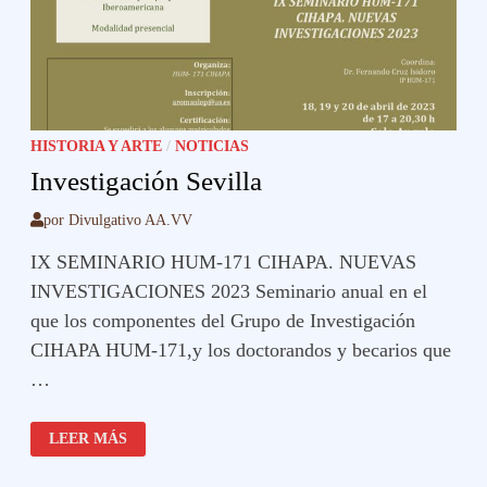
HISTORIA Y ARTE
/
NOTICIAS
Investigación Sevilla
por
Divulgativo AA.VV
IX SEMINARIO HUM-171 CIHAPA. NUEVAS
INVESTIGACIONES 2023 Seminario anual en el
que los componentes del Grupo de Investigación
CIHAPA HUM-171,y los doctorandos y becarios que
…
INVESTIGACIÓN
LEER MÁS
SEVILLA