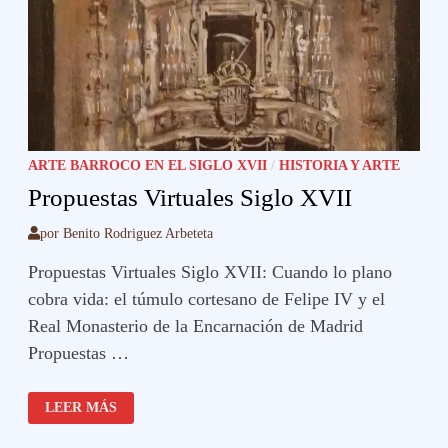
ARTE BARROCO EN EL SIGLO XVII
/
HISTORIA Y ARTE
Propuestas Virtuales Siglo XVII
por
Benito Rodriguez Arbeteta
Propuestas Virtuales Siglo XVII: Cuando lo plano
cobra vida: el túmulo cortesano de Felipe IV y el
Real Monasterio de la Encarnación de Madrid
Propuestas …
PROPUESTAS
LEER MÁS
VIRTUALES
SIGLO
XVII