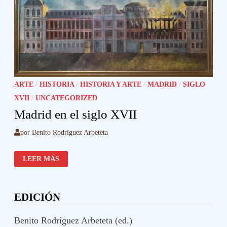
ARTE
/
HISTORIA
/
HISTORIA Y ARTE
/
MADRID
/
SIGLO
XVII
/
UNCATEGORIZED
Madrid en el siglo XVII
por
Benito Rodriguez Arbeteta
MADRID
LEER MÁS
EN
EL
SIGLO
XVII
EDICIÓN
Benito Rodríguez Arbeteta (ed.)