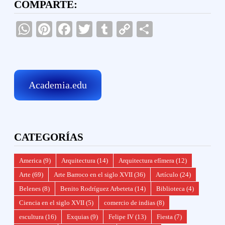
COMPARTE:
WhatsApp
Pinterest
Facebook
Twitter
Tumblr
Copy
Compartir
Link
Academia.edu
CATEGORÍAS
America
(9)
Arquitectura
(14)
Arquitectura efímera
(12)
Arte
(69)
Arte Barroco en el siglo XVII
(36)
Artículo
(24)
Belenes
(8)
Benito Rodríguez Arbeteta
(14)
Biblioteca
(4)
Ciencia en el siglo XVII
(5)
comercio de indias
(8)
escultura
(16)
Exquias
(9)
Felipe IV
(13)
Fiesta
(7)