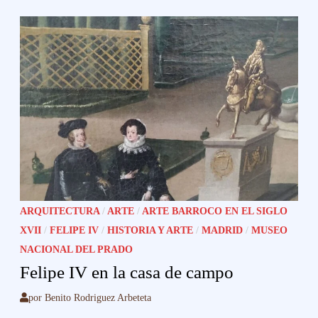
ARQUITECTURA
/
ARTE
/
ARTE BARROCO EN EL SIGLO
XVII
/
FELIPE IV
/
HISTORIA Y ARTE
/
MADRID
/
MUSEO
NACIONAL DEL PRADO
Felipe IV en la casa de campo
por
Benito Rodriguez Arbeteta