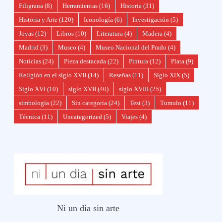
Filigrana
(8)
Herramientas
(16)
Historia
(31)
Historia y Arte
(120)
Iconología
(6)
Investigación
(5)
Joyas
(12)
Libros
(10)
Literatura
(4)
Madera
(4)
Madrid
(3)
Museo
(4)
Museo Nacional del Prado
(4)
Noticias
(24)
Pieza destacada
(22)
Pintura
(12)
Plata
(9)
Religión en el siglo XVII
(14)
Reseñas
(11)
Siglo XIX
(5)
Siglo XVI
(10)
siglo XVII
(40)
siglo XVIII
(25)
simbología
(22)
Sin categoría
(24)
Test
(3)
Tumulo
(11)
Técnica
(11)
Uncategorized
(5)
Viajes
(4)
Ni un día sin arte