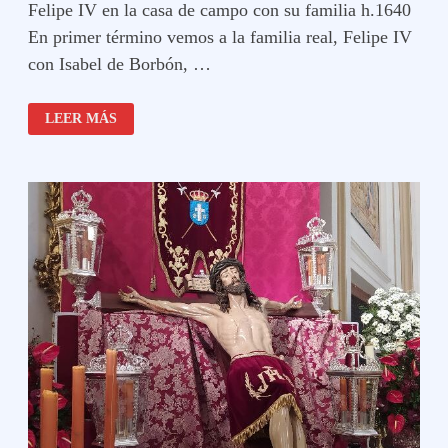
Felipe IV en la casa de campo con su familia h.1640
En primer término vemos a la familia real, Felipe IV
con Isabel de Borbón, …
FELIPE
LEER MÁS
IV
EN
LA
CASA
DE
CAMPO