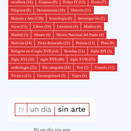
escultura
(16)
Exquias
(9)
Felipe IV
(13)
Fiesta
(7)
Filigrana
(8)
Herramientas
(16)
Historia
(31)
Historia y Arte
(120)
Iconología
(6)
Investigación
(5)
Joyas
(12)
Libros
(10)
Literatura
(4)
Madera
(4)
Madrid
(3)
Museo
(4)
Museo Nacional del Prado
(4)
Noticias
(24)
Pieza destacada
(22)
Pintura
(12)
Plata
(9)
Religión en el siglo XVII
(14)
Reseñas
(11)
Siglo XIX
(5)
Siglo XVI
(10)
siglo XVII
(40)
siglo XVIII
(25)
simbología
(22)
Sin categoría
(24)
Test
(3)
Tumulo
(11)
Técnica
(11)
Uncategorized
(5)
Viajes
(4)
Ni un día sin arte