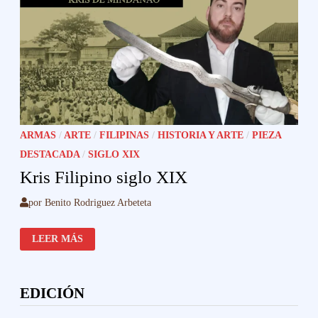
ARMAS
/
ARTE
/
FILIPINAS
/
HISTORIA Y ARTE
/
PIEZA
DESTACADA
/
SIGLO XIX
Kris Filipino siglo XIX
por
Benito Rodriguez Arbeteta
KRIS
LEER MÁS
FILIPINO
SIGLO
XIX
EDICIÓN