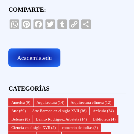
COMPARTE:
WhatsApp
Pinterest
Facebook
Twitter
Tumblr
Copy
Compartir
Link
Academia.edu
CATEGORÍAS
America
(9)
Arquitectura
(14)
Arquitectura efímera
(12)
Arte
(69)
Arte Barroco en el siglo XVII
(36)
Artículo
(24)
Belenes
(8)
Benito Rodríguez Arbeteta
(14)
Biblioteca
(4)
Ciencia en el siglo XVII
(5)
comercio de indias
(8)