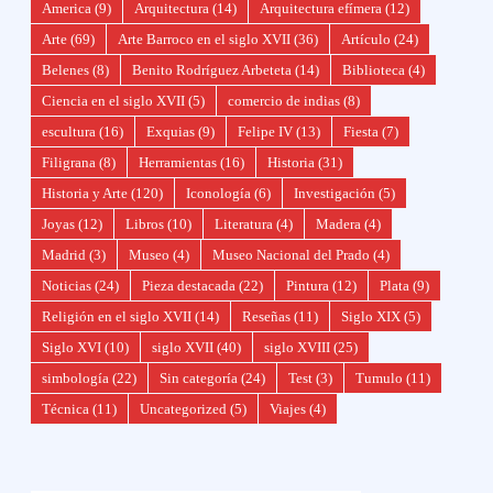
America
(9)
Arquitectura
(14)
Arquitectura efímera
(12)
Arte
(69)
Arte Barroco en el siglo XVII
(36)
Artículo
(24)
Belenes
(8)
Benito Rodríguez Arbeteta
(14)
Biblioteca
(4)
Ciencia en el siglo XVII
(5)
comercio de indias
(8)
escultura
(16)
Exquias
(9)
Felipe IV
(13)
Fiesta
(7)
Filigrana
(8)
Herramientas
(16)
Historia
(31)
Historia y Arte
(120)
Iconología
(6)
Investigación
(5)
Joyas
(12)
Libros
(10)
Literatura
(4)
Madera
(4)
Madrid
(3)
Museo
(4)
Museo Nacional del Prado
(4)
Noticias
(24)
Pieza destacada
(22)
Pintura
(12)
Plata
(9)
Religión en el siglo XVII
(14)
Reseñas
(11)
Siglo XIX
(5)
Siglo XVI
(10)
siglo XVII
(40)
siglo XVIII
(25)
simbología
(22)
Sin categoría
(24)
Test
(3)
Tumulo
(11)
Técnica
(11)
Uncategorized
(5)
Viajes
(4)