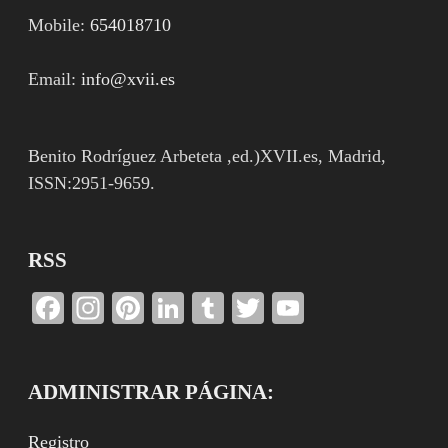
Mobile:
654018710
Email:
info@xvii.es
Benito Rodríguez Arbeteta ,ed.)XVII.es, Madrid,
ISSN:2951-9659.
RSS
Facebook
Instagram
Pinterest
LinkedIn
Tumblr
Twitter
YouTube
Channel
ADMINISTRAR PÁGINA:
Registro