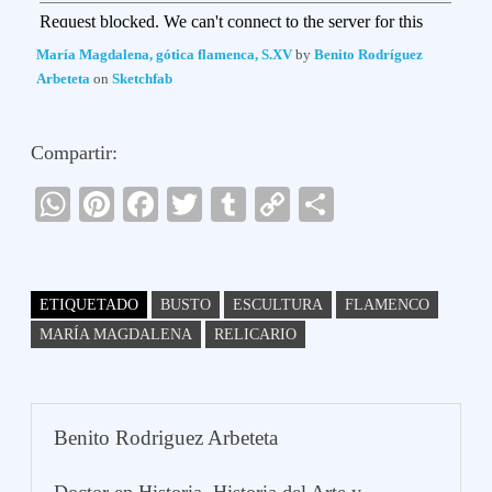
María Magdalena, gótica flamenca, S.XV
by
Benito Rodríguez
Arbeteta
on
Sketchfab
Compartir:
W
Pi
Fa
T
T
C
C
ha
nt
ce
wi
u
op
o
ts
er
bo
tte
m
y
m
A
es
ok
r
bl
Li
pa
ETIQUETADO
BUSTO
ESCULTURA
FLAMENCO
pp
t
r
nk
rti
MARÍA MAGDALENA
RELICARIO
r
Benito Rodriguez Arbeteta