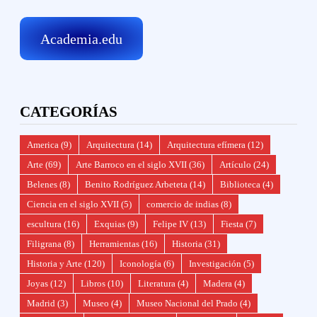
Academia.edu
CATEGORÍAS
America
(9)
Arquitectura
(14)
Arquitectura efímera
(12)
Arte
(69)
Arte Barroco en el siglo XVII
(36)
Artículo
(24)
Belenes
(8)
Benito Rodríguez Arbeteta
(14)
Biblioteca
(4)
Ciencia en el siglo XVII
(5)
comercio de indias
(8)
escultura
(16)
Exquias
(9)
Felipe IV
(13)
Fiesta
(7)
Filigrana
(8)
Herramientas
(16)
Historia
(31)
Historia y Arte
(120)
Iconología
(6)
Investigación
(5)
Joyas
(12)
Libros
(10)
Literatura
(4)
Madera
(4)
Madrid
(3)
Museo
(4)
Museo Nacional del Prado
(4)