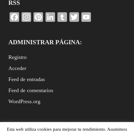
RSS
Facebook
Instagram
Pinterest
LinkedIn
Tumblr
Twitter
YouTube
Channel
ADMINISTRAR PÁGINA:
Registro
Acceder
Feed de entradas
Feed de comentarios
WordPress.org
Esta web utiliza cookies para mejorar tu rendimiento. Asumimos
Benito Rodríguez Arbeteta (ed.), XVII.es, Madrid,