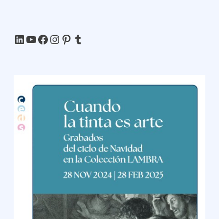
LinkedIn
YouTube
Facebook
Instagram
Pinterest
Tumblr