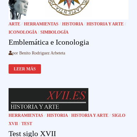
ARTE
/
HERRAMIENTAS
/
HISTORIA
/
HISTORIA Y ARTE
/
ICONOLOGÍA
/
SIMBOLOGÍA
Emblemática e Iconologia
por
Benito Rodriguez Arbeteta
EMBLEMÁTICA
LEER MÁS
E
ICONOLOGIA
HERRAMIENTAS
/
HISTORIA
/
HISTORIA Y ARTE
/
SIGLO
XVII
/
TEST
Test siglo XVII