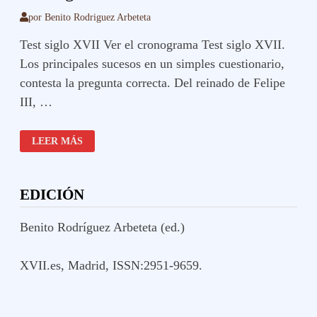
por
Benito Rodriguez Arbeteta
Test siglo XVII Ver el cronograma Test siglo XVII.
Los principales sucesos en un simples cuestionario,
contesta la pregunta correcta. Del reinado de Felipe
III, …
TEST
LEER MÁS
SIGLO
XVII
EDICIÓN
Benito Rodríguez Arbeteta (ed.)
XVII.es, Madrid, ISSN:2951-9659.