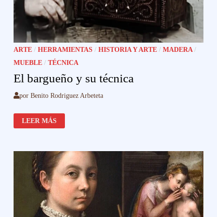
ARTE
/
HERRAMIENTAS
/
HISTORIA Y ARTE
/
MADERA
/
MUEBLE
/
TÉCNICA
El bargueño y su técnica
por
Benito Rodriguez Arbeteta
EL
LEER MÁS
BARGUEÑO
Y
SU
TÉCNICA