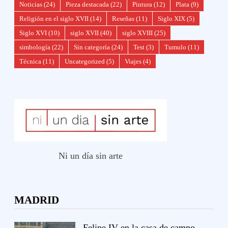
Noticias
(24)
Pieza destacada
(22)
Pintura
(12)
Plata
(9)
Religión en el siglo XVII
(14)
Reseñas
(11)
Siglo XIX
(5)
Siglo XVI
(10)
siglo XVII
(40)
siglo XVIII
(25)
simbología
(22)
Sin categoría
(24)
Test
(3)
Tumulo
(11)
Técnica
(11)
Uncategorized
(5)
Viajes
(4)
Ni un día sin arte
MADRID
Felipe IV en la casa de campo