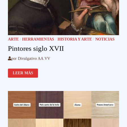
ARTE
/
HERRAMIENTAS
/
HISTORIA Y ARTE
/
NOTICIAS
Pintores siglo XVII
por
Divulgativo AA.VV
PINTORES
LEER MÁS
SIGLO
XVII