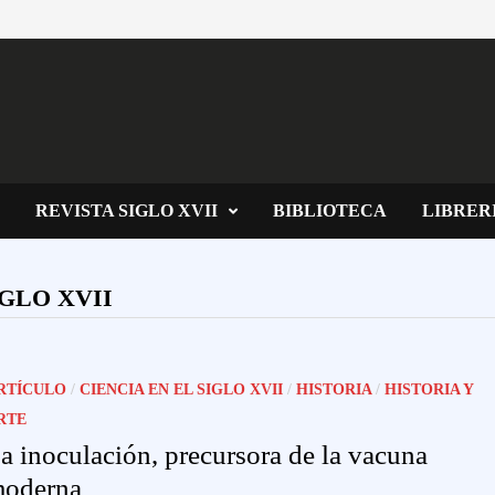
REVISTA SIGLO XVII
BIBLIOTECA
LIBRER
IGLO XVII
RTÍCULO
/
CIENCIA EN EL SIGLO XVII
/
HISTORIA
/
HISTORIA Y
RTE
a inoculación, precursora de la vacuna
oderna