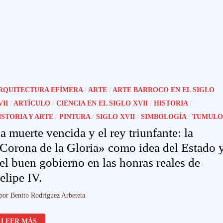
DELFÍN
RQUITECTURA EFÍMERA
/
ARTE
/
ARTE BARROCO EN EL SIGLO
VII
/
ARTÍCULO
/
CIENCIA EN EL SIGLO XVII
/
HISTORIA
/
ISTORIA Y ARTE
/
PINTURA
/
SIGLO XVII
/
SIMBOLOGÍA
/
TUMULO
a muerte vencida y el rey triunfante: la
Corona de la Gloria» como idea del Estado 
el buen gobierno en las honras reales de
elipe IV.
por
Benito Rodriguez Arbeteta
LA
LEER MÁS