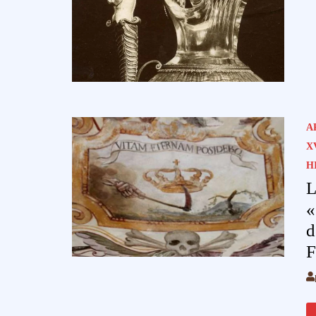
A
X
H
L
«
d
F