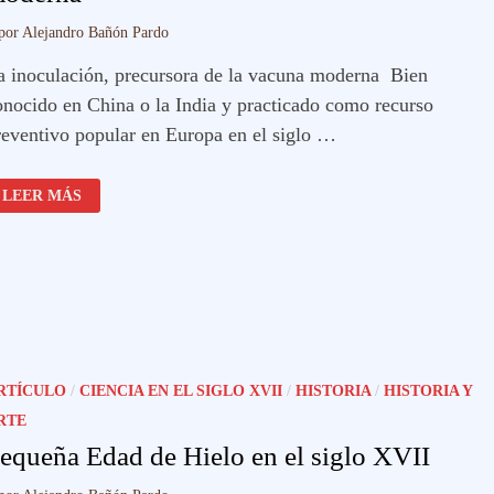
por
Alejandro Bañón Pardo
a inoculación, precursora de la vacuna moderna Bien
onocido en China o la India y practicado como recurso
reventivo popular en Europa en el siglo …
LA
LEER MÁS
INOCULACIÓN,
PRECURSORA
DE
LA
VACUNA
MODERNA
RTÍCULO
/
CIENCIA EN EL SIGLO XVII
/
HISTORIA
/
HISTORIA Y
RTE
equeña Edad de Hielo en el siglo XVII