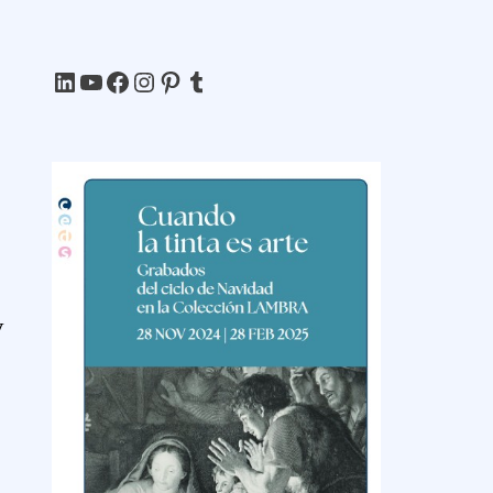
LinkedIn
YouTube
Facebook
Instagram
Pinterest
Tumblr
y