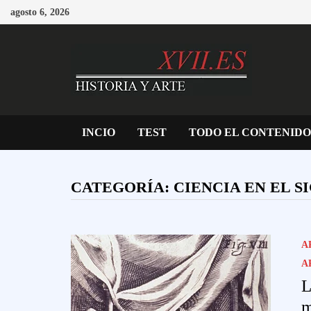
Saltar
agosto 6, 2026
al
contenido
INCIO
TEST
TODO EL CONTENIDO
CATEGORÍA:
CIENCIA EN EL S
A
A
L
m