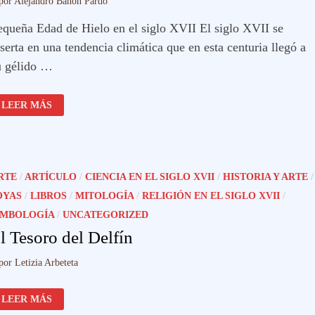
por
Alejandro Bañón Pardo
equeña Edad de Hielo en el siglo XVII El siglo XVII se
serta en una tendencia climática que en esta centuria llegó a
u gélido …
PEQUEÑA
LEER MÁS
EDAD
DE
HIELO
EN
EL
SIGLO
XVII
RTE
/
ARTÍCULO
/
CIENCIA EN EL SIGLO XVII
/
HISTORIA Y ARTE
/
OYAS
/
LIBROS
/
MITOLOGÍA
/
RELIGIÓN EN EL SIGLO XVII
/
IMBOLOGÍA
/
UNCATEGORIZED
l Tesoro del Delfín
por
Letizia Arbeteta
EL
LEER MÁS
TESORO
DEL