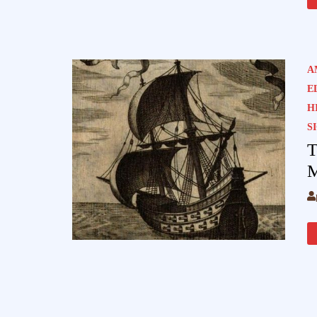
A
E
H
S
T
M