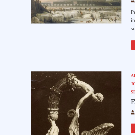
P
in
s
A
J
S
E