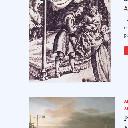
L
c
p
A
A
P