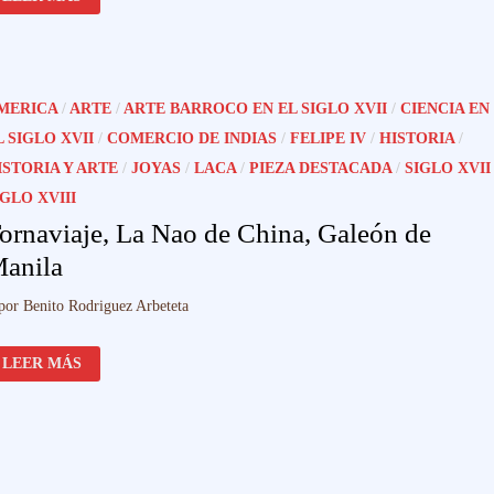
MUERTE
VENCIDA
Y
EL
REY
TRIUNFANTE:
LA
MERICA
/
ARTE
/
ARTE BARROCO EN EL SIGLO XVII
/
CIENCIA EN
«CORONA
DE
L SIGLO XVII
/
COMERCIO DE INDIAS
/
FELIPE IV
/
HISTORIA
/
LA
GLORIA»
ISTORIA Y ARTE
/
JOYAS
/
LACA
/
PIEZA DESTACADA
/
SIGLO XVII
COMO
IDEA
IGLO XVIII
DEL
ESTADO
ornaviaje, La Nao de China, Galeón de
Y
DEL
anila
BUEN
GOBIERNO
EN
por
Benito Rodriguez Arbeteta
LAS
HONRAS
REALES
TORNAVIAJE,
DE
LEER MÁS
LA
FELIPE
NAO
IV.
DE
CHINA,
GALEÓN
DE
MANILA