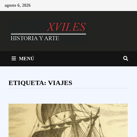
Saltar
agosto 6, 2026
al
contenido
MENÚ
ETIQUETA:
VIAJES