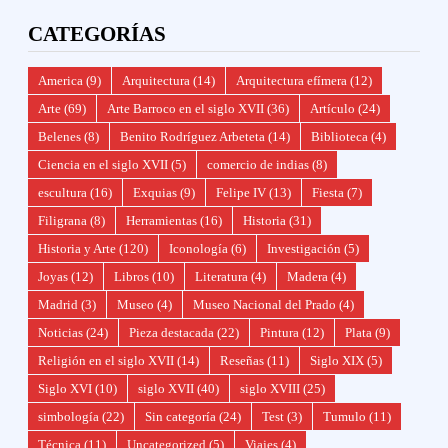
CATEGORÍAS
America
(9)
Arquitectura
(14)
Arquitectura efímera
(12)
Arte
(69)
Arte Barroco en el siglo XVII
(36)
Artículo
(24)
Belenes
(8)
Benito Rodríguez Arbeteta
(14)
Biblioteca
(4)
Ciencia en el siglo XVII
(5)
comercio de indias
(8)
escultura
(16)
Exquias
(9)
Felipe IV
(13)
Fiesta
(7)
Filigrana
(8)
Herramientas
(16)
Historia
(31)
Historia y Arte
(120)
Iconología
(6)
Investigación
(5)
Joyas
(12)
Libros
(10)
Literatura
(4)
Madera
(4)
Madrid
(3)
Museo
(4)
Museo Nacional del Prado
(4)
Noticias
(24)
Pieza destacada
(22)
Pintura
(12)
Plata
(9)
Religión en el siglo XVII
(14)
Reseñas
(11)
Siglo XIX
(5)
Siglo XVI
(10)
siglo XVII
(40)
siglo XVIII
(25)
simbología
(22)
Sin categoría
(24)
Test
(3)
Tumulo
(11)
Técnica
(11)
Uncategorized
(5)
Viajes
(4)