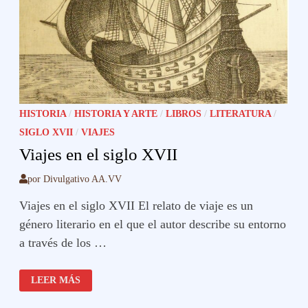
HISTORIA
/
HISTORIA Y ARTE
/
LIBROS
/
LITERATURA
/
SIGLO XVII
/
VIAJES
Viajes en el siglo XVII
por
Divulgativo AA.VV
Viajes en el siglo XVII El relato de viaje es un
género literario en el que el autor describe su entorno
a través de los …
VIAJES
LEER MÁS
EN
EL
SIGLO