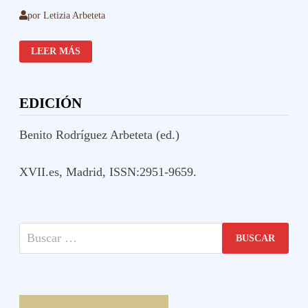
por
Letizia Arbeteta
VISITA
LEER MÁS
DE
FELIPE
IV
A
DOÑANA
EDICIÓN
Benito Rodríguez Arbeteta (ed.)
XVII.es, Madrid, ISSN:2951-9659.
Buscar: