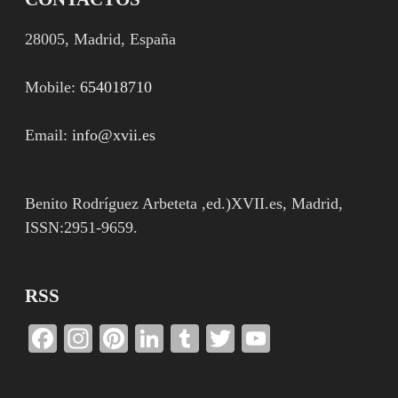
28005, Madrid, España
Mobile:
654018710
Email:
info@xvii.es
Benito Rodríguez Arbeteta ,ed.)XVII.es, Madrid,
ISSN:2951-9659.
RSS
Facebook
Instagram
Pinterest
LinkedIn
Tumblr
Twitter
YouTube
Channel