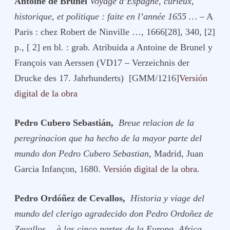
Antoine de Brunel
Voyage
d’Espagne, curieux,
historique, et politique : faite en l’année 1655 …
– A
Paris : chez Robert de Ninville …, 1666[28], 340, [2]
p., [ 2] en bl. : grab. Atribuida a Antoine de Brunel y
François van Aerssen (VD17 – Verzeichnis der
Drucke des 17. Jahrhunderts) [GMM/1216]
Versión
digital de la obra
Pedro Cubero Sebastián,
Breue relacion de la
peregrinacion que ha hecho de la mayor parte del
mundo don Pedro Cubero Sebastian,
Madrid, Juan
Garcia Infançon, 1680.
Versión digital de la obra
.
Pedro Ordóñez de Cevallos,
Historia y viage del
mundo del clerigo agradecido don Pedro Ordoñez de
Zevallos… à las cinco partes de la Europa, Africa,