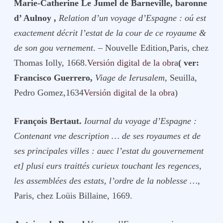
Marie-Catherine Le Jumel de Barneville, baronne
d’ Aulnoy ,
Relation d’un voyage d’Espagne : oú est
exactement décrit l’estat de la cour de ce royaume &
de son gou vernement
. – Nouvelle Edition,Paris, chez
Thomas Iolly, 1668.
Versión digital de la obra
( ver:
Francisco Guerrero,
Viage de Ierusalem,
Seuilla,
Pedro Gomez,1634
Versión digital de la obra
)
François Bertaut.
Iournal du voyage d’Espagne :
Contenant vne description … de ses royaumes et de
ses principales villes : auec l’estat du gouvernement
et] plusi eurs traittés curieux touchant les regences,
les assemblées des estats, l’ordre de la noblesse …,
Paris, chez Loüis Billaine, 1669.