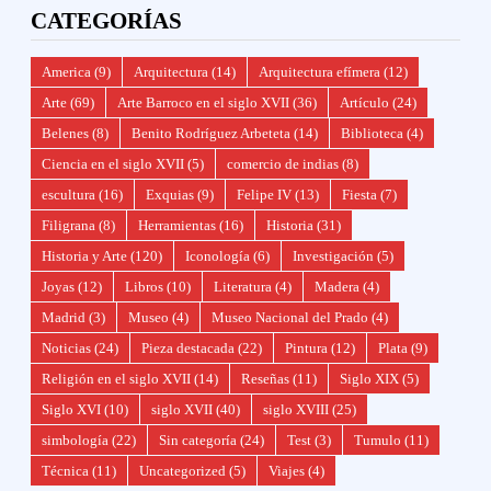
CATEGORÍAS
America
(9)
Arquitectura
(14)
Arquitectura efímera
(12)
Arte
(69)
Arte Barroco en el siglo XVII
(36)
Artículo
(24)
Belenes
(8)
Benito Rodríguez Arbeteta
(14)
Biblioteca
(4)
Ciencia en el siglo XVII
(5)
comercio de indias
(8)
escultura
(16)
Exquias
(9)
Felipe IV
(13)
Fiesta
(7)
Filigrana
(8)
Herramientas
(16)
Historia
(31)
Historia y Arte
(120)
Iconología
(6)
Investigación
(5)
Joyas
(12)
Libros
(10)
Literatura
(4)
Madera
(4)
Madrid
(3)
Museo
(4)
Museo Nacional del Prado
(4)
Noticias
(24)
Pieza destacada
(22)
Pintura
(12)
Plata
(9)
Religión en el siglo XVII
(14)
Reseñas
(11)
Siglo XIX
(5)
Siglo XVI
(10)
siglo XVII
(40)
siglo XVIII
(25)
simbología
(22)
Sin categoría
(24)
Test
(3)
Tumulo
(11)
Técnica
(11)
Uncategorized
(5)
Viajes
(4)