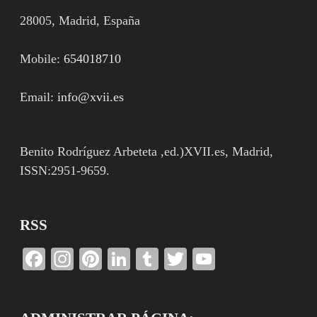
28005, Madrid, España
Mobile:
654018710
Email:
info@xvii.es
Benito Rodríguez Arbeteta ,ed.)XVII.es, Madrid,
ISSN:2951-9659.
RSS
Facebook
Instagram
Pinterest
LinkedIn
Tumblr
Twitter
YouTube
Channel