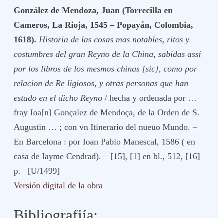
González de Mendoza, Juan (Torrecilla en
Cameros, La Rioja, 1545 – Popayán, Colombia,
1618).
Historia de las cosas mas notables, ritos y
costumbres del gran Reyno de la China, sabidas assi
por los libros de los mesmos chinas [sic], como por
relacion de Re ligiosos, y otras personas que han
estado en el dicho Reyno
/ hecha y ordenada por …
fray Ioa[n] Gonçalez de Mendoça, de la Orden de S.
Augustin … ; con vn Itinerario del nueuo Mundo. –
En Barcelona : por Ioan Pablo Manescal, 1586 ( en
casa de Iayme Cendrad). – [15], [1] en bl., 512, [16]
p. [U/1499]
Versión digital de la obra
Bibliografiía: