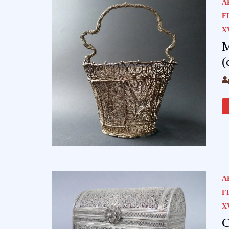
A
F
X
M
(
A
F
X
C