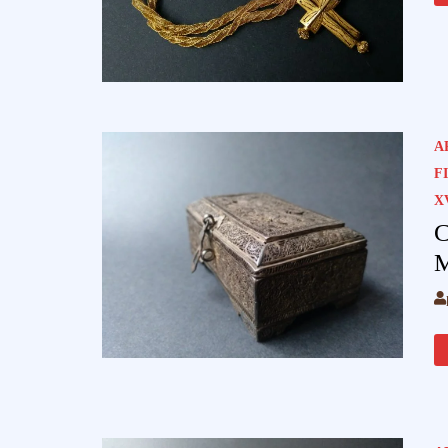
A
F
X
C
M