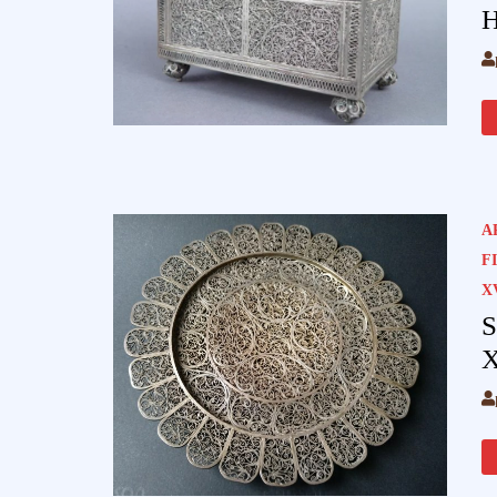
H
A
F
X
S
X