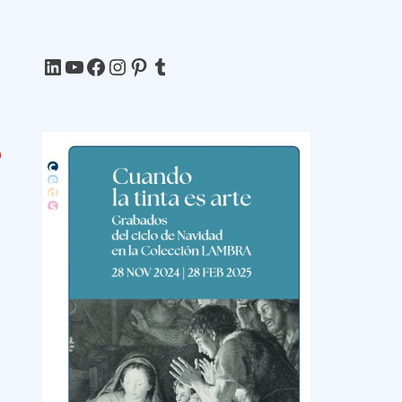
LinkedIn
YouTube
Facebook
Instagram
Pinterest
Tumblr
O