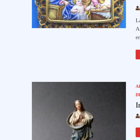
L
A
e
A
D
I