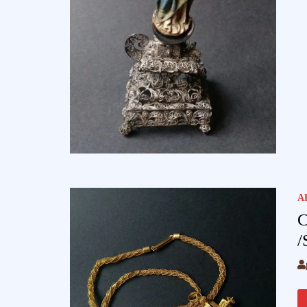
A
C
/