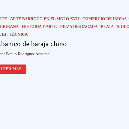
PORTUGUESA
S.
XVI
–
RTE
/
ARTE BARROCO EN EL SIGLO XVII
/
COMERCIO DE INDIAS
/
XVII
ILIGRANA
/
HISTORIA Y ARTE
/
PIEZA DESTACADA
/
PLATA
/
SIGL
III
/
TÉCNICA
banico de baraja chino
por
Benito Rodriguez Arbeteta
ABANICO
LEER MÁS
DE
BARAJA
CHINO