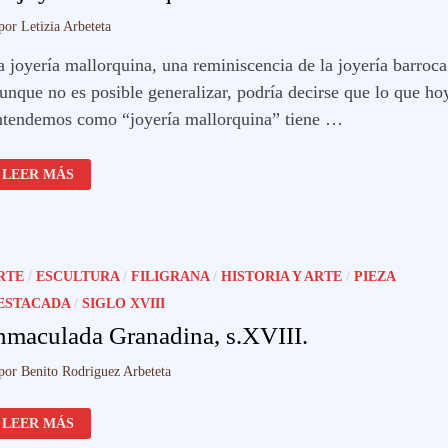
por
Letizia Arbeteta
a joyería mallorquina, una reminiscencia de la joyería barroca
unque no es posible generalizar, podría decirse que lo que ho
ntendemos como “joyería mallorquina” tiene …
LA
LEER MÁS
JOYERÍA
MALLORQUINA
RTE
/
ESCULTURA
/
FILIGRANA
/
HISTORIA Y ARTE
/
PIEZA
ESTACADA
/
SIGLO XVIII
nmaculada Granadina, s.XVIII.
por
Benito Rodriguez Arbeteta
INMACULADA
LEER MÁS
GRANADINA,
S.XVIII.