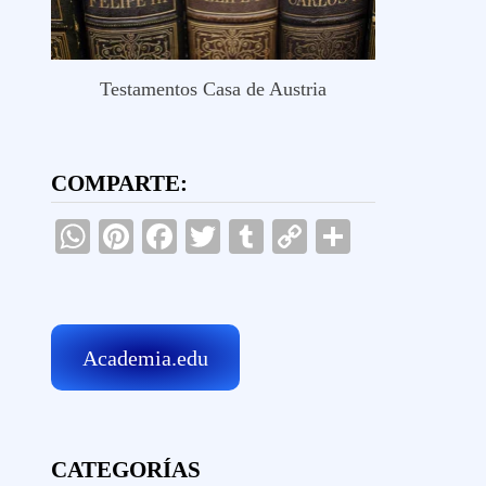
Testamentos Casa de Austria
COMPARTE:
WhatsApp
Pinterest
Facebook
Twitter
Tumblr
Copy
Comparti
Link
Academia.edu
CATEGORÍAS