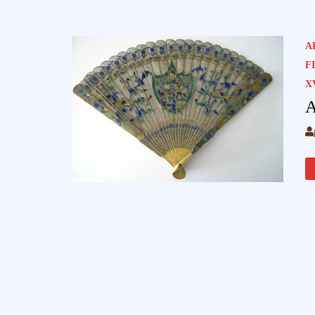
A
F
XV
A