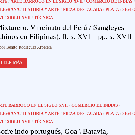
RTE
/
ARTE BARROCO EN EL SIGLO XVII
/
COMERCIO DE INDIAS
/
XVI
–
ILIGRANA
/
HISTORIA Y ARTE
/
PIEZA DESTACADA
/
PLATA
/
SIGL
XVII
VI
/
SIGLO XVII
/
TÉCNICA
ixturero, Virreinato del Perú / Sangleyes
chinos en Filipinas), ff. s. XVI – pp. s. XVII
por
Benito Rodriguez Arbeteta
MIXTURERO,
LEER MÁS
VIRREINATO
DEL
PERÚ
/
SANGLEYES
(CHINOS
EN
FILIPINAS),
FF.
S.
RTE BARROCO EN EL SIGLO XVII
/
COMERCIO DE INDIAS
/
XVI
–
ILIGRANA
/
HISTORIA Y ARTE
/
PIEZA DESTACADA
/
PLATA
/
SIGL
PP.
S.
VI
/
SIGLO XVII
/
TÉCNICA
XVII
ofre indo portugués, Goa \ Batavia,