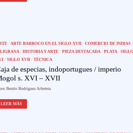
FILIGRANA
DE
ORO,
MÉXICO,
OAXACA
/SANGLEYES
(CHINOS
EN
FILIPINAS)
,
RTE
/
ARTE BARROCO EN EL SIGLO XVII
/
COMERCIO DE INDIAS
/
S.
XIX
ILIGRANA
/
HISTORIA Y ARTE
/
PIEZA DESTACADA
/
PLATA
/
SIGL
VI
/
SIGLO XVII
/
TÉCNICA
aja de especias, indoportugues / imperio
ogol s. XVI – XVII
por
Benito Rodriguez Arbeteta
CAJA
LEER MÁS
DE
ESPECIAS,
INDOPORTUGUES
/
IMPERIO
MOGOL
S.