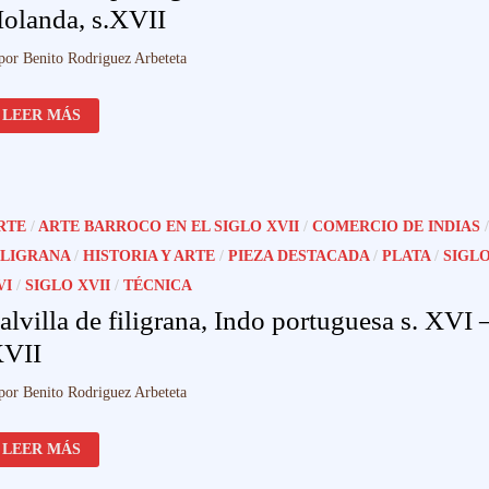
olanda, s.XVII
por
Benito Rodriguez Arbeteta
COFRE
LEER MÁS
INDO
PORTUGUÉS,
GOA
\
BATAVIA,
HOLANDA,
S.XVII
RTE
/
ARTE BARROCO EN EL SIGLO XVII
/
COMERCIO DE INDIAS
/
ILIGRANA
/
HISTORIA Y ARTE
/
PIEZA DESTACADA
/
PLATA
/
SIGL
VI
/
SIGLO XVII
/
TÉCNICA
alvilla de filigrana, Indo portuguesa s. XVI 
VII
por
Benito Rodriguez Arbeteta
SALVILLA
LEER MÁS
DE
FILIGRANA,
INDO