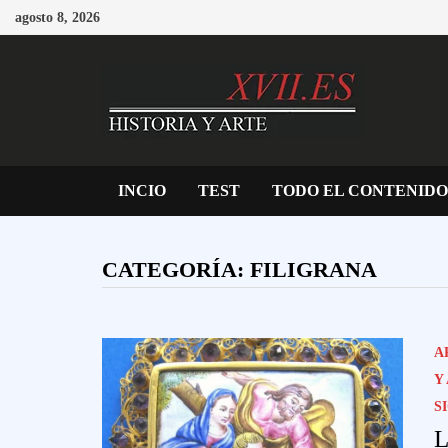
Saltar
agosto 8, 2026
al
contenido
INCIO
TEST
TODO EL CONTENIDO
CATEGORÍA:
FILIGRANA
A
Y
S
L