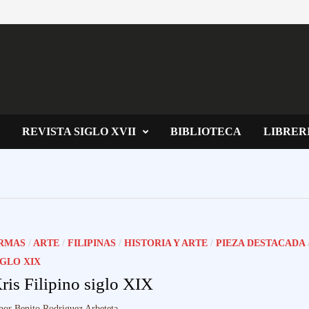
REVISTA SIGLO XVII
BIBLIOTECA
LIBRER
RMAS
/
ARTE
/
FILIPINAS
/
HISTORIA Y ARTE
/
PIEZA DESTACADA
IGLO XIX
ris Filipino siglo XIX
por
Benito Rodriguez Arbeteta