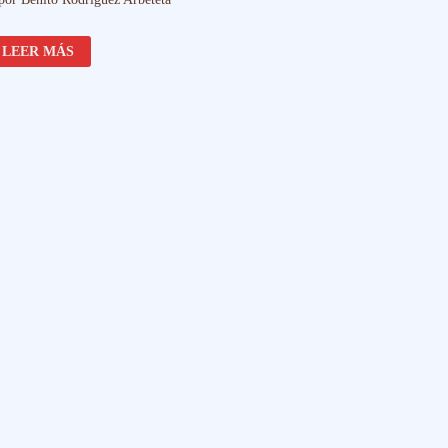
KRIS
LEER MÁS
FILIPINO
SIGLO
XIX