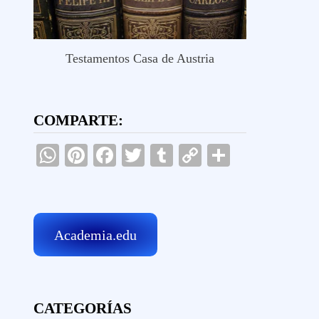
Testamentos Casa de Austria
COMPARTE:
WhatsApp
Pinterest
Facebook
Twitter
Tumblr
Copy
Comparti
Link
Academia.edu
CATEGORÍAS