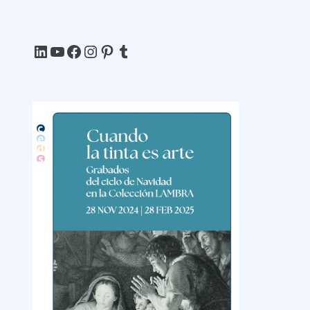
LinkedIn
YouTube
Facebook
Instagram
Pinterest
Tumblr