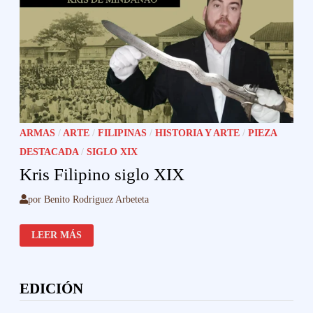
ARMAS
/
ARTE
/
FILIPINAS
/
HISTORIA Y ARTE
/
PIEZA
DESTACADA
/
SIGLO XIX
Kris Filipino siglo XIX
por
Benito Rodriguez Arbeteta
KRIS
LEER MÁS
FILIPINO
SIGLO
XIX
EDICIÓN