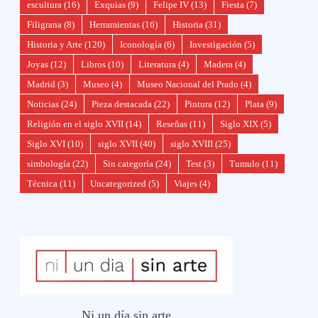
escultura
(16)
Exquias
(9)
Felipe IV
(13)
Fiesta
(7)
Filigrana
(8)
Herramientas
(16)
Historia
(31)
Historia y Arte
(120)
Iconología
(6)
Investigación
(5)
Joyas
(12)
Libros
(10)
Literatura
(4)
Madera
(4)
Madrid
(3)
Museo
(4)
Museo Nacional del Prado
(4)
Noticias
(24)
Pieza destacada
(22)
Pintura
(12)
Plata
(9)
Religión en el siglo XVII
(14)
Reseñas
(11)
Siglo XIX
(5)
Siglo XVI
(10)
siglo XVII
(40)
siglo XVIII
(25)
simbología
(22)
Sin categoría
(24)
Test
(3)
Tumulo
(11)
Técnica
(11)
Uncategorized
(5)
Viajes
(4)
Ni un día sin arte