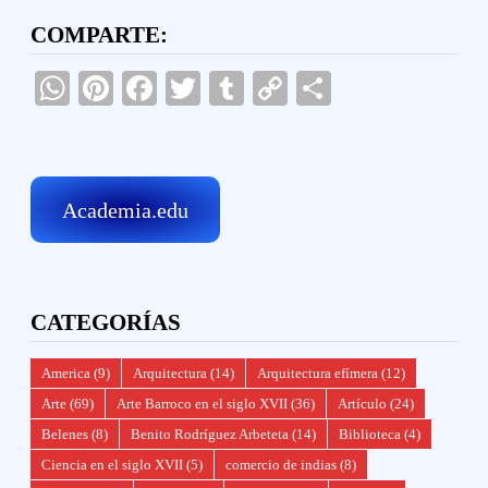
COMPARTE:
WhatsApp
Pinterest
Facebook
Twitter
Tumblr
Copy
Compartir
Link
Academia.edu
CATEGORÍAS
America
(9)
Arquitectura
(14)
Arquitectura efímera
(12)
Arte
(69)
Arte Barroco en el siglo XVII
(36)
Artículo
(24)
Belenes
(8)
Benito Rodríguez Arbeteta
(14)
Biblioteca
(4)
Ciencia en el siglo XVII
(5)
comercio de indias
(8)