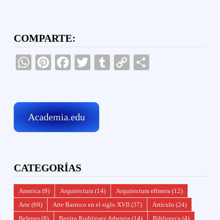
COMPARTE:
WhatsApp
Pinterest
Facebook
Twitter
Tumblr
Copy
Compartir
Link
Academia.edu
CATEGORÍAS
America
(9)
Arquitectura
(14)
Arquitectura efímera
(12)
Arte
(69)
Arte Barroco en el siglo XVII
(37)
Artículo
(24)
Belenes
(8)
Benito Rodríguez Arbeteta
(14)
Biblioteca
(4)