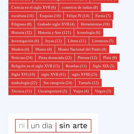
Ciencia en el siglo XVII
(6)
comercio de indias
(8)
escultura
(16)
Exquias
(10)
Felipe IV
(14)
Fiesta
(7)
Filigrana
(8)
Grabado siglo XVII
(4)
Herramientas
(16)
Historia
(32)
Historia y Arte
(121)
Iconología
(6)
Investigación
(6)
Joyas
(12)
Libros
(11)
Literatura
(5)
Madera
(4)
Museo
(4)
Museo Nacional del Prado
(4)
Noticias
(24)
Pieza destacada
(22)
Pintura
(12)
Plata
(9)
Religión en el siglo XVII
(15)
Reseñas
(11)
Siglo XIX
(5)
Siglo XVI
(10)
siglo XVII
(41)
siglo XVIII
(25)
simbología
(22)
Sin categoría
(24)
Tumulo
(12)
Técnica
(11)
Uncategorized
(5)
Viajes
(4)
Virgen
(3)