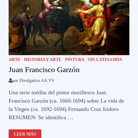
ARTE
/
HISTORIA Y ARTE
/
PINTURA
/
SIN CATEGORÍA
Juan Francisco Garzón
por
Divulgativo AA.VV
Una serie inédita del pintor murillesco Juan
Francisco Garzón (ca. 1660-1694) sobre La vida de
la Virgen (ca. 1692-1694) Fernando Cruz Isidoro
RESUMEN: Se identifica …
JUAN
LEER MÁS
FRANCISCO