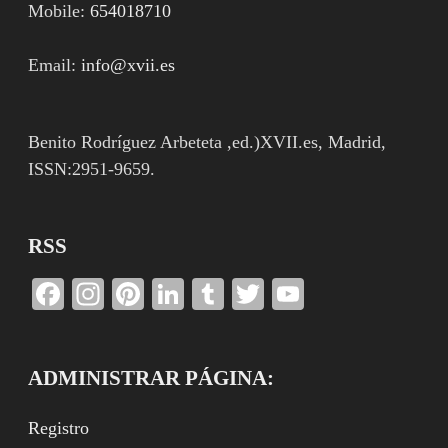
Mobile:
654018710
Email:
info@xvii.es
Benito Rodríguez Arbeteta ,ed.)XVII.es, Madrid,
ISSN:2951-9659.
RSS
Facebook
Instagram
Pinterest
LinkedIn
Tumblr
Twitter
YouTube
Channel
ADMINISTRAR PÁGINA:
Registro