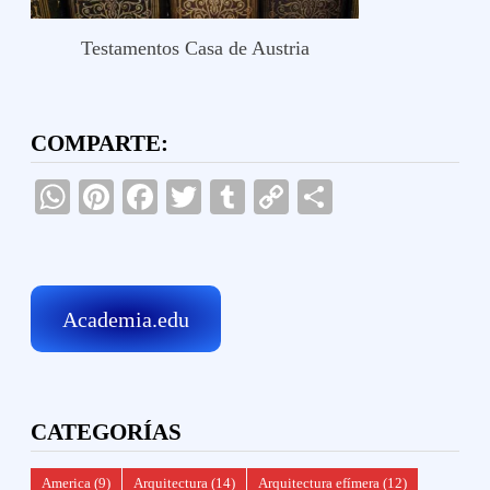
Testamentos Casa de Austria
COMPARTE:
WhatsApp
Pinterest
Facebook
Twitter
Tumblr
Copy
Compartir
Link
Academia.edu
CATEGORÍAS
America
(9)
Arquitectura
(14)
Arquitectura efímera
(12)