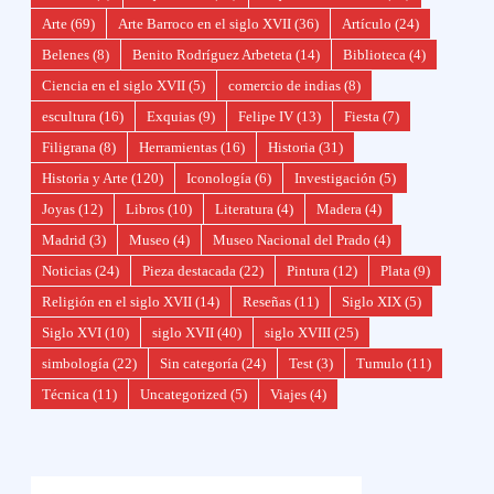
Arte
(69)
Arte Barroco en el siglo XVII
(36)
Artículo
(24)
Belenes
(8)
Benito Rodríguez Arbeteta
(14)
Biblioteca
(4)
Ciencia en el siglo XVII
(5)
comercio de indias
(8)
escultura
(16)
Exquias
(9)
Felipe IV
(13)
Fiesta
(7)
Filigrana
(8)
Herramientas
(16)
Historia
(31)
Historia y Arte
(120)
Iconología
(6)
Investigación
(5)
Joyas
(12)
Libros
(10)
Literatura
(4)
Madera
(4)
Madrid
(3)
Museo
(4)
Museo Nacional del Prado
(4)
Noticias
(24)
Pieza destacada
(22)
Pintura
(12)
Plata
(9)
Religión en el siglo XVII
(14)
Reseñas
(11)
Siglo XIX
(5)
Siglo XVI
(10)
siglo XVII
(40)
siglo XVIII
(25)
simbología
(22)
Sin categoría
(24)
Test
(3)
Tumulo
(11)
Técnica
(11)
Uncategorized
(5)
Viajes
(4)