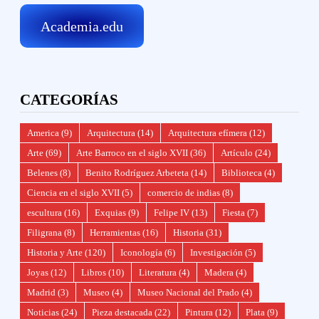
Academia.edu
CATEGORÍAS
America
(9)
Arquitectura
(14)
Arquitectura efímera
(12)
Arte
(69)
Arte Barroco en el siglo XVII
(36)
Artículo
(24)
Belenes
(8)
Benito Rodríguez Arbeteta
(14)
Biblioteca
(4)
Ciencia en el siglo XVII
(5)
comercio de indias
(8)
escultura
(16)
Exquias
(9)
Felipe IV
(13)
Fiesta
(7)
Filigrana
(8)
Herramientas
(16)
Historia
(31)
Historia y Arte
(120)
Iconología
(6)
Investigación
(5)
Joyas
(12)
Libros
(10)
Literatura
(4)
Madera
(4)
Madrid
(3)
Museo
(4)
Museo Nacional del Prado
(4)
Noticias
(24)
Pieza destacada
(22)
Pintura
(12)
Plata
(9)