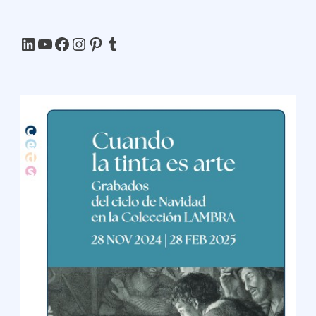
LinkedIn
YouTube
Facebook
Instagram
Pinterest
Tumblr