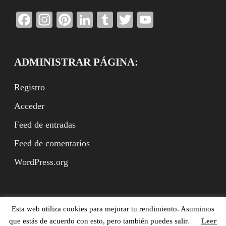
Facebook
Instagram
Pinterest
LinkedIn
Tumblr
Twitter
YouTube
Channel
ADMINISTRAR PÁGINA:
Registro
Acceder
Feed de entradas
Feed de comentarios
WordPress.org
Esta web utiliza cookies para mejorar tu rendimiento. Asumimos
Benito Rodríguez Arbeteta (ed.), XVII.es, Madrid,
que estás de acuerdo con esto, pero también puedes salir.
Leer
ISSN:2951-9659. (©XVII.es, ©Textos con derechos de los