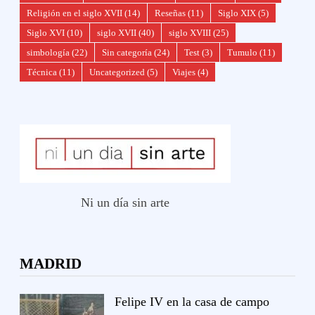
Religión en el siglo XVII
(14)
Reseñas
(11)
Siglo XIX
(5)
Siglo XVI
(10)
siglo XVII
(40)
siglo XVIII
(25)
simbología
(22)
Sin categoría
(24)
Test
(3)
Tumulo
(11)
Técnica
(11)
Uncategorized
(5)
Viajes
(4)
Ni un día sin arte
MADRID
Felipe IV en la casa de campo