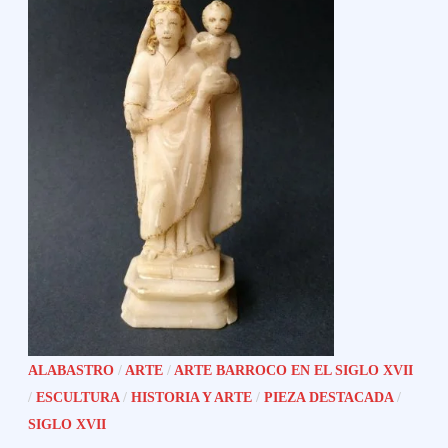
ALABASTRO
/
ARTE
/
ARTE BARROCO EN EL SIGLO XVII
/
ESCULTURA
/
HISTORIA Y ARTE
/
PIEZA DESTACADA
/
SIGLO XVII