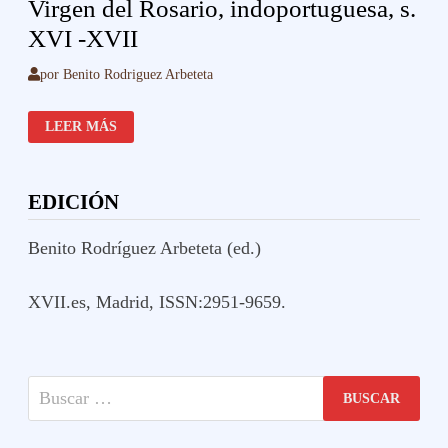
Virgen del Rosario, indoportuguesa, s.
XVI -XVII
por
Benito Rodriguez Arbeteta
VIRGEN
LEER MÁS
DEL
ROSARIO,
INDOPORTUGUESA,
S.
XVI
EDICIÓN
-
XVII
Benito Rodríguez Arbeteta (ed.)
XVII.es, Madrid, ISSN:2951-9659.
Buscar: