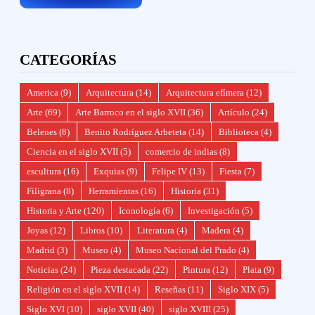
CATEGORÍAS
America
(9)
Arquitectura
(14)
Arquitectura efímera
(12)
Arte
(69)
Arte Barroco en el siglo XVII
(36)
Artículo
(24)
Belenes
(8)
Benito Rodríguez Arbeteta
(14)
Biblioteca
(4)
Ciencia en el siglo XVII
(5)
comercio de indias
(8)
escultura
(16)
Exquias
(9)
Felipe IV
(13)
Fiesta
(7)
Filigrana
(8)
Herramientas
(16)
Historia
(31)
Historia y Arte
(120)
Iconología
(6)
Investigación
(5)
Joyas
(12)
Libros
(10)
Literatura
(4)
Madera
(4)
Madrid
(3)
Museo
(4)
Museo Nacional del Prado
(4)
Noticias
(24)
Pieza destacada
(22)
Pintura
(12)
Plata
(9)
Religión en el siglo XVII
(14)
Reseñas
(11)
Siglo XIX
(5)
Siglo XVI
(10)
siglo XVII
(40)
siglo XVIII
(25)