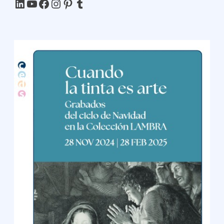
LinkedIn
YouTube
Facebook
Instagram
Pinterest
Tumblr