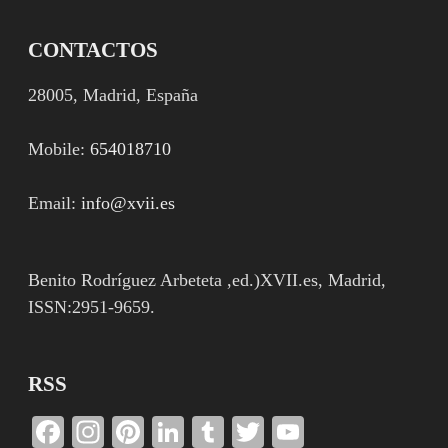
CONTACTOS
28005, Madrid, España
Mobile:
654018710
Email:
info@xvii.es
Benito Rodríguez Arbeteta ,ed.)XVII.es, Madrid,
ISSN:2951-9659.
RSS
Facebook
Instagram
Pinterest
LinkedIn
Tumblr
Twitter
YouTube