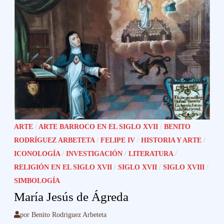
ARTE
/
ARTE BARROCO EN EL SIGLO XVII
/
BENITO
RODRÍGUEZ ARBETETA
/
FELIPE IV
/
HISTORIA Y ARTE
/
ICONOLOGÍA
/
INVESTIGACIÓN
/
LITERATURA
/
RELIGIÓN EN EL SIGLO XVII
/
SIGLO XVII
/
SIGLO XVIII
/
SIMBOLOGÍA
María Jesús de Ágreda
por
Benito Rodriguez Arbeteta