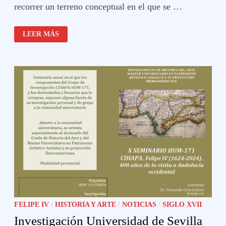
recorrer un terreno conceptual en el que se …
NACIÓN
LEER MÁS
ESPAÑOLA
FELIPE IV
/
HISTORIA Y ARTE
/
NOTICIAS
/
SIGLO XVII
Investigación Universidad de Sevilla