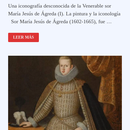
Una iconografía desconocida de la Venerable sor
María Jesús de Ágreda (I). La pintura y la iconología
Sor María Jesús de Ágreda (1602-1665), fue …
MARÍA
LEER MÁS
JESÚS
DE
ÁGREDA