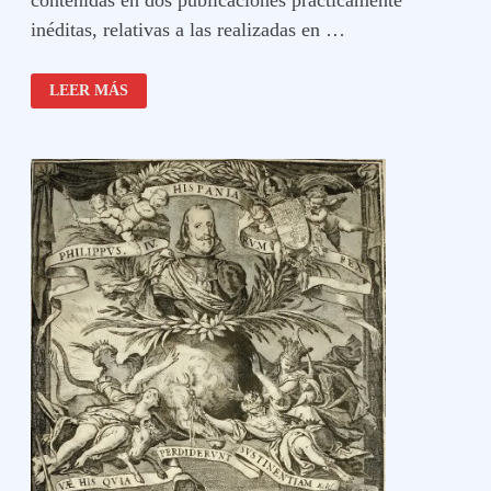
contenidas en dos publicaciones prácticamente
inéditas, relativas a las realizadas en …
EXEQUIAS
LEER MÁS
DE
FELIPE
IV
EN
GRANADA