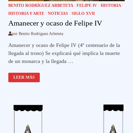
BENITO RODRÍGUEZ ARBETETA
/
FELIPE IV
/
HISTORIA
/
HISTORIA Y ARTE
/
NOTICIAS
/
SIGLO XVII
Amanecer y ocaso de Felipe IV
por
Benito Rodriguez Arbeteta
Amanecer y ocaso de Felipe IV (4º centenario de la
llegada al trono) Se explicará qué implica la muerte
de un monarca y la llegada …
AMANECER
LEER MÁS
Y
OCASO
DE
FELIPE
IV