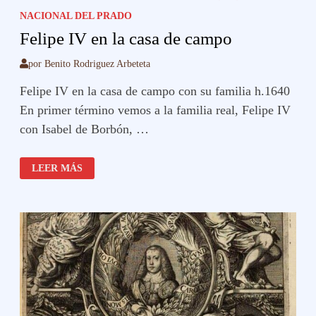
NACIONAL DEL PRADO
Felipe IV en la casa de campo
por
Benito Rodriguez Arbeteta
Felipe IV en la casa de campo con su familia h.1640
En primer término vemos a la familia real, Felipe IV
con Isabel de Borbón, …
FELIPE
LEER MÁS
IV
EN
LA
CASA
DE
CAMPO