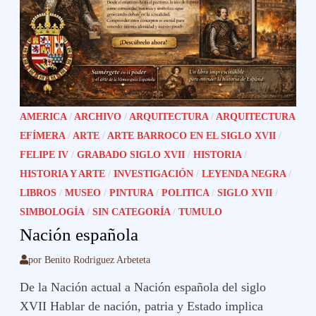
AMERICA
/
ARCHIVO
/
ARQUITECTURA
/
ARQUITECTURA
EFÍMERA
/
ARTE
/
ARTE BARROCO EN EL SIGLO XVII
/
FELIPE IV
/
GRABADO SIGLO XVII
/
HISTORIA
/
HISTORIA Y ARTE
/
INVESTIGACIÓN
/
LEYENDA NEGRA
/
LIBROS
/
MUSEO
/
PINTURA
/
POLITICA
/
SIGLO XVII
/
SIMBOLOGÍA
/
SIN CATEGORÍA
/
TUMULO
Nación española
por
Benito Rodriguez Arbeteta
De la Nación actual a Nación española del siglo
XVII Hablar de nación, patria y Estado implica