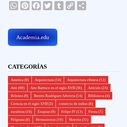
WhatsApp
Pinterest
Facebook
Twitter
Tumblr
Copy
Compartir
Link
Academia.edu
CATEGORÍAS
America
(9)
Arquitectura
(14)
Arquitectura efímera
(12)
Arte
(69)
Arte Barroco en el siglo XVII
(36)
Artículo
(24)
Belenes
(8)
Benito Rodríguez Arbeteta
(14)
Biblioteca
(4)
Ciencia en el siglo XVII
(5)
comercio de indias
(8)
escultura
(16)
Exquias
(9)
Felipe IV
(13)
Fiesta
(7)
Filigrana
(8)
Herramientas
(16)
Historia
(31)