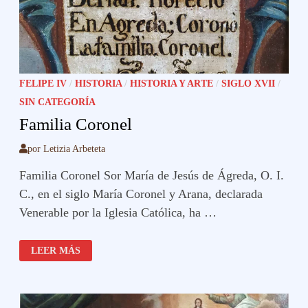
FELIPE IV
/
HISTORIA
/
HISTORIA Y ARTE
/
SIGLO XVII
/
SIN CATEGORÍA
Familia Coronel
por
Letizia Arbeteta
Familia Coronel Sor María de Jesús de Ágreda, O. I.
C., en el siglo María Coronel y Arana, declarada
Venerable por la Iglesia Católica, ha …
FAMILIA
LEER MÁS
CORONEL