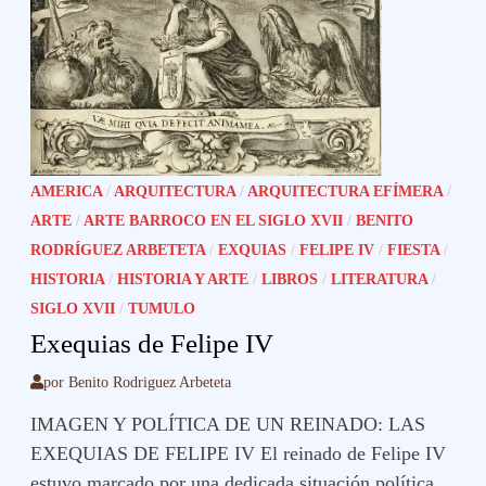
AMERICA
/
ARQUITECTURA
/
ARQUITECTURA EFÍMERA
/
ARTE
/
ARTE BARROCO EN EL SIGLO XVII
/
BENITO
RODRÍGUEZ ARBETETA
/
EXQUIAS
/
FELIPE IV
/
FIESTA
/
HISTORIA
/
HISTORIA Y ARTE
/
LIBROS
/
LITERATURA
/
SIGLO XVII
/
TUMULO
Exequias de Felipe IV
por
Benito Rodriguez Arbeteta
IMAGEN Y POLÍTICA DE UN REINADO: LAS
EXEQUIAS DE FELIPE IV El reinado de Felipe IV
estuvo marcado por una dedicada situación política,