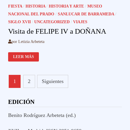
FIESTA
/
HISTORIA
/
HISTORIA Y ARTE
/
MUSEO
NACIONAL DEL PRADO
/
SANLUCAR DE BARRAMEDA
/
SIGLO XVII
/
UNCATEGORIZED
/
VIAJES
Visita de FELIPE IV a DOÑANA
por
Letizia Arbeteta
VISITA
LEER MÁS
DE
FELIPE
IV
A
DOÑANA
Paginación
1
2
Siguientes
de
entradas
EDICIÓN
Benito Rodríguez Arbeteta (ed.)