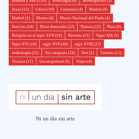
Historia y Arte
(120)
Iconología
(6)
Investigación
(5)
Joyas
(12)
Libros
(10)
Literatura
(4)
Madera
(4)
Madrid
(3)
Museo
(4)
Museo Nacional del Prado
(4)
Noticias
(24)
Pieza destacada
(22)
Pintura
(12)
Plata
(9)
Religión en el siglo XVII
(14)
Reseñas
(11)
Siglo XIX
(5)
Siglo XVI
(10)
siglo XVII
(40)
siglo XVIII
(25)
simbología
(22)
Sin categoría
(24)
Test
(3)
Tumulo
(11)
Técnica
(11)
Uncategorized
(5)
Viajes
(4)
Ni un día sin arte