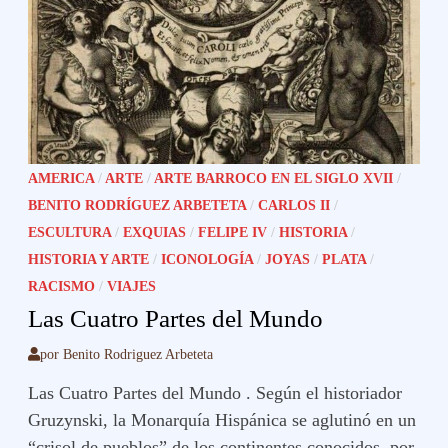
AMERICA
/
ARTE
/
ARTE BARROCO EN EL SIGLO XVII
/
BENITO RODRÍGUEZ ARBETETA
/
CARLOS II
/
ESCULTURA
/
EXQUIAS
/
FELIPE IV
/
HISTORIA
/
HISTORIA Y ARTE
/
ICONOLOGÍA
/
JOYAS
/
PLATA
/
RACISMO
/
VIAJES
Las Cuatro Partes del Mundo
por
Benito Rodriguez Arbeteta
Las Cuatro Partes del Mundo . Según el historiador
Gruzynski, la Monarquía Hispánica se aglutinó en un
“crisol de pueblos” de los continentes conocidos, por