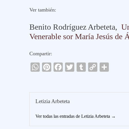
Ver también:
Benito Rodríguez Arbeteta,
Un
Venerable sor María Jesús de 
Compartir:
W
Pi
Fa
T
T
C
C
ha
nt
ce
wi
u
op
o
ts
er
bo
tte
m
y
m
A
es
ok
r
bl
Li
pa
Letizia Arbeteta
pp
t
r
nk
rti
r
Ver todas las entradas de Letizia Arbeteta →