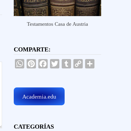
Testamentos Casa de Austria
COMPARTE:
WhatsApp
Pinterest
Facebook
Twitter
Tumblr
Copy
Comparti
Link
Academia.edu
CATEGORÍAS