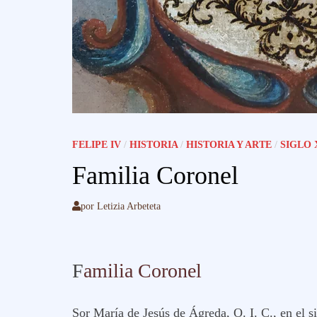
FELIPE IV
/
HISTORIA
/
HISTORIA Y ARTE
/
SIGLO 
Familia Coronel
por
Letizia Arbeteta
F
amilia Coronel
Sor María de Jesús de Ágreda, O. I. C., en el s