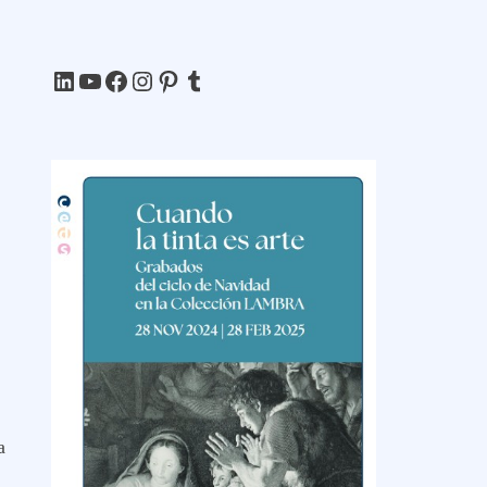
LinkedIn
YouTube
Facebook
Instagram
Pinterest
Tumblr
a