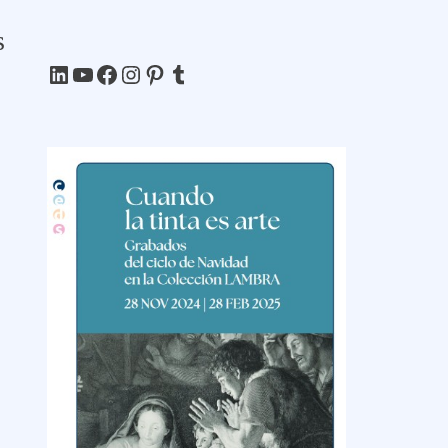
s
LinkedIn
YouTube
Facebook
Instagram
Pinterest
Tumblr
a
,