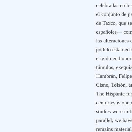
celebradas en los
el conjunto de p
de Taxco, que s
españoles— como
las alteraciones
podido establece
erigido en honor 
túmulos, exequia
Hambrán, Felipe 
Cisne, Toisón, ar
The Hispanic fun
centuries is one 
studies were init
parallel, we hav
remains material