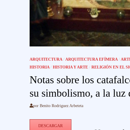
ARQUITECTURA
/
ARQUITECTURA EFÍMERA
/
ART
HISTORIA
/
HISTORIA Y ARTE
/
RELIGIÓN EN EL S
Notas sobre los catafal
su simbolismo, a la luz 
por
Benito Rodriguez Arbeteta
DESCARGAR