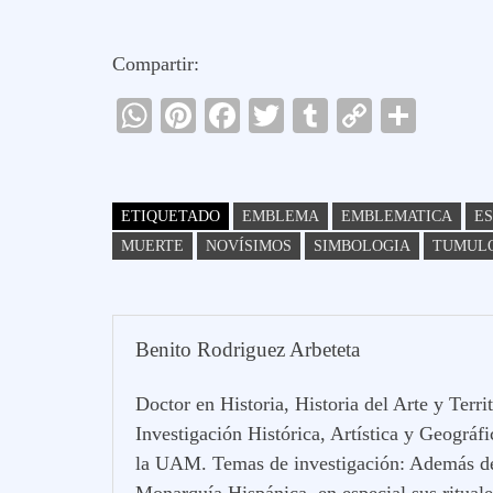
Compartir:
W
Pi
Fa
T
T
C
C
ha
nt
ce
wi
u
op
o
ts
er
bo
tte
m
y
m
A
es
ok
r
bl
Li
pa
ETIQUETADO
EMBLEMA
EMBLEMATICA
E
pp
t
r
nk
rti
MUERTE
NOVÍSIMOS
SIMBOLOGIA
TUMUL
r
Benito Rodriguez Arbeteta
Doctor en Historia, Historia del Arte y Ter
Investigación Histórica, Artística y Geográf
la UAM. Temas de investigación: Además de l
Monarquía Hispánica, en especial sus ritual