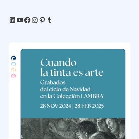
LinkedIn
YouTube
Facebook
Instagram
Pinterest
Tumblr