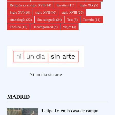
Religión en el siglo XVII
(14)
Reseñas
(11)
Siglo XIX
(5)
Siglo XVI
(10)
siglo XVII
(40)
siglo XVIII
(25)
simbología
(22)
Sin categoría
(24)
Test
(3)
Tumulo
(11)
Técnica
(11)
Uncategorized
(5)
Viajes
(4)
Ni un día sin arte
MADRID
Felipe IV en la casa de campo