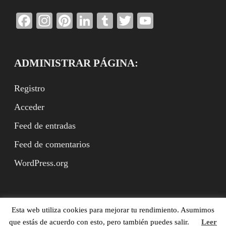
Facebook
Instagram
Pinterest
LinkedIn
Tumblr
Twitter
YouTube
Channel
ADMINISTRAR PÁGINA:
Registro
Acceder
Feed de entradas
Feed de comentarios
WordPress.org
Esta web utiliza cookies para mejorar tu rendimiento. Asumimos
Benito Rodríguez Arbeteta (ed.), XVII.es, Madrid,
que estás de acuerdo con esto, pero también puedes salir.
Leer
ISSN:2951-9659. (©XVII.es, ©Textos con derechos de los