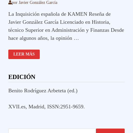
por
Javier González García
La Inquisición española de KAMEN Reseña de
Javier González García Licenciado en Historia,
técnico Superior en Administración y Finanzas Desde
hace algunos años, la opinión …
LA
LEER MÁS
INQUISICIÓN
ESPAÑOLA
DE
KAMEN
EDICIÓN
Benito Rodríguez Arbeteta (ed.)
XVII.es, Madrid, ISSN:2951-9659.
Buscar: