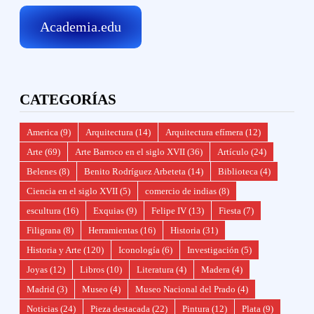
Academia.edu
CATEGORÍAS
America
(9)
Arquitectura
(14)
Arquitectura efímera
(12)
Arte
(69)
Arte Barroco en el siglo XVII
(36)
Artículo
(24)
Belenes
(8)
Benito Rodríguez Arbeteta
(14)
Biblioteca
(4)
Ciencia en el siglo XVII
(5)
comercio de indias
(8)
escultura
(16)
Exquias
(9)
Felipe IV
(13)
Fiesta
(7)
Filigrana
(8)
Herramientas
(16)
Historia
(31)
Historia y Arte
(120)
Iconología
(6)
Investigación
(5)
Joyas
(12)
Libros
(10)
Literatura
(4)
Madera
(4)
Madrid
(3)
Museo
(4)
Museo Nacional del Prado
(4)
Noticias
(24)
Pieza destacada
(22)
Pintura
(12)
Plata
(9)