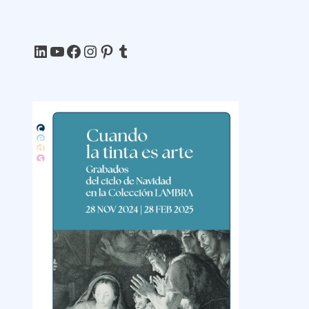
LinkedIn
YouTube
Facebook
Instagram
Pinterest
Tumblr