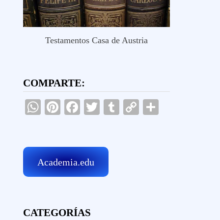
Testamentos Casa de Austria
COMPARTE:
WhatsApp
Pinterest
Facebook
Twitter
Tumblr
Copy
Comparti
Link
Academia.edu
CATEGORÍAS