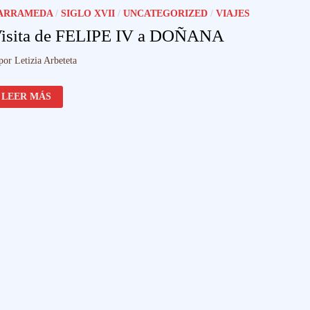
ARRAMEDA
/
SIGLO XVII
/
UNCATEGORIZED
/
VIAJES
isita de FELIPE IV a DOÑANA
por
Letizia Arbeteta
VISITA
LEER MÁS
DE
FELIPE
IV
A
DOÑANA