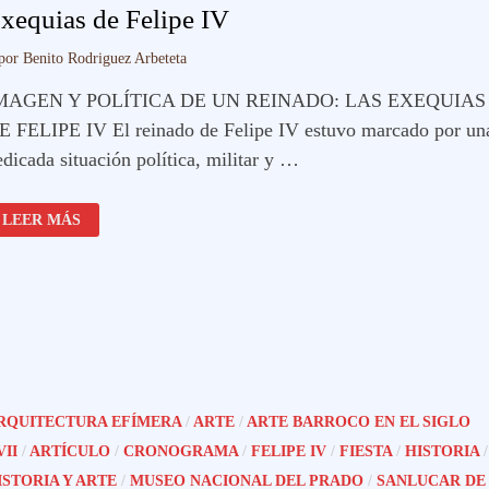
xequias de Felipe IV
por
Benito Rodriguez Arbeteta
MAGEN Y POLÍTICA DE UN REINADO: LAS EXEQUIAS
E FELIPE IV El reinado de Felipe IV estuvo marcado por un
dicada situación política, militar y …
EXEQUIAS
LEER MÁS
DE
FELIPE
IV
RQUITECTURA EFÍMERA
/
ARTE
/
ARTE BARROCO EN EL SIGLO
VII
/
ARTÍCULO
/
CRONOGRAMA
/
FELIPE IV
/
FIESTA
/
HISTORIA
/
ISTORIA Y ARTE
/
MUSEO NACIONAL DEL PRADO
/
SANLUCAR DE