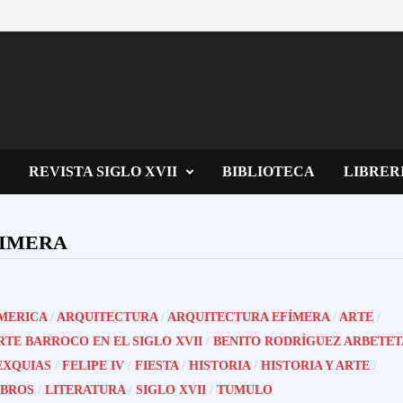
REVISTA SIGLO XVII
BIBLIOTECA
LIBRER
FIMERA
MERICA
/
ARQUITECTURA
/
ARQUITECTURA EFÍMERA
/
ARTE
/
RTE BARROCO EN EL SIGLO XVII
/
BENITO RODRÍGUEZ ARBETET
EXQUIAS
/
FELIPE IV
/
FIESTA
/
HISTORIA
/
HISTORIA Y ARTE
/
IBROS
/
LITERATURA
/
SIGLO XVII
/
TUMULO