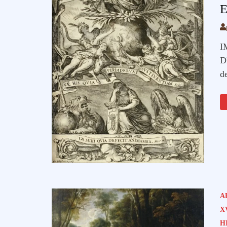
E
I
D
de
A
X
H