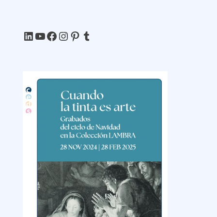
LinkedIn
YouTube
Facebook
Instagram
Pinterest
Tumblr