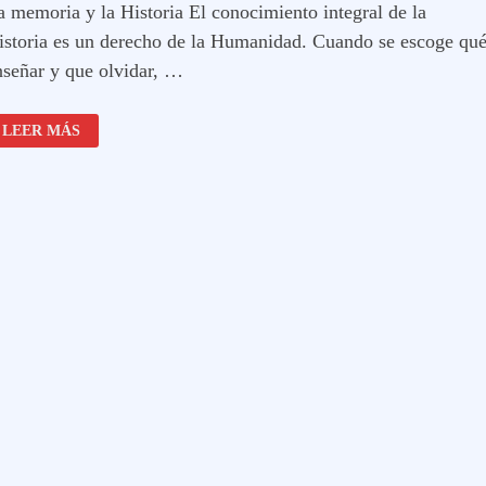
a memoria y la Historia El conocimiento integral de la
istoria es un derecho de la Humanidad. Cuando se escoge qu
nseñar y que olvidar, …
LA
LEER MÁS
MEMORIA
Y
LA
HISTORIA