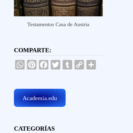
Testamentos Casa de Austria
COMPARTE:
WhatsApp
Pinterest
Facebook
Twitter
Tumblr
Copy
Comparti
Link
Academia.edu
CATEGORÍAS