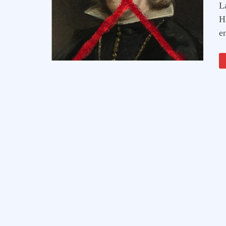
L
H
e