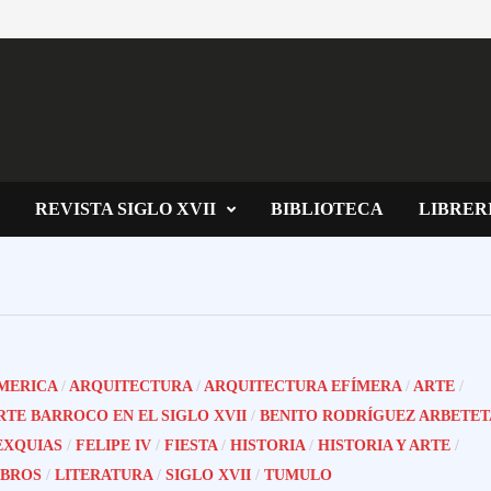
REVISTA SIGLO XVII
BIBLIOTECA
LIBRER
MERICA
/
ARQUITECTURA
/
ARQUITECTURA EFÍMERA
/
ARTE
/
RTE BARROCO EN EL SIGLO XVII
/
BENITO RODRÍGUEZ ARBETET
EXQUIAS
/
FELIPE IV
/
FIESTA
/
HISTORIA
/
HISTORIA Y ARTE
/
IBROS
/
LITERATURA
/
SIGLO XVII
/
TUMULO