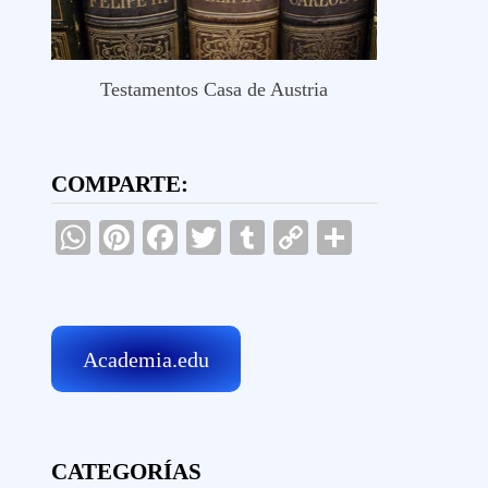
Testamentos Casa de Austria
COMPARTE:
WhatsApp
Pinterest
Facebook
Twitter
Tumblr
Copy
Comparti
Link
Academia.edu
CATEGORÍAS