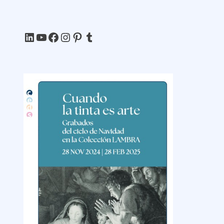
LinkedIn
YouTube
Facebook
Instagram
Pinterest
Tumblr