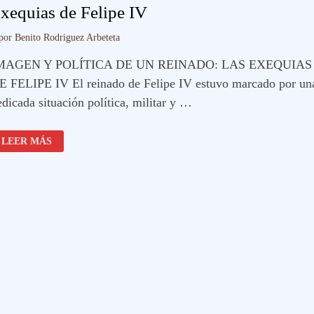
xequias de Felipe IV
por
Benito Rodriguez Arbeteta
MAGEN Y POLÍTICA DE UN REINADO: LAS EXEQUIAS
E FELIPE IV El reinado de Felipe IV estuvo marcado por un
dicada situación política, militar y …
EXEQUIAS
LEER MÁS
DE
FELIPE
IV