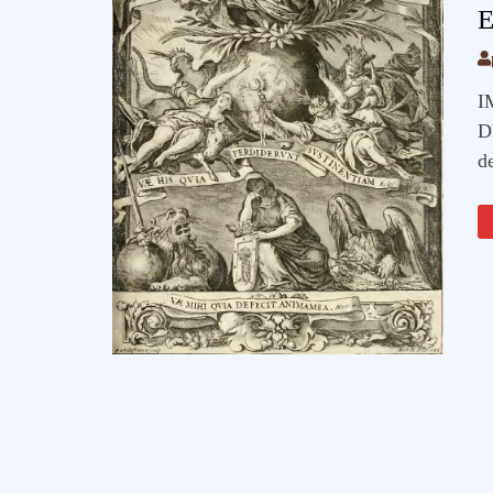
E
I
D
de