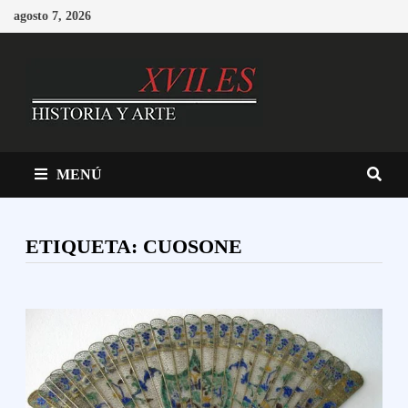
Saltar
agosto 7, 2026
al
contenido
MENÚ
ETIQUETA:
CUOSONE