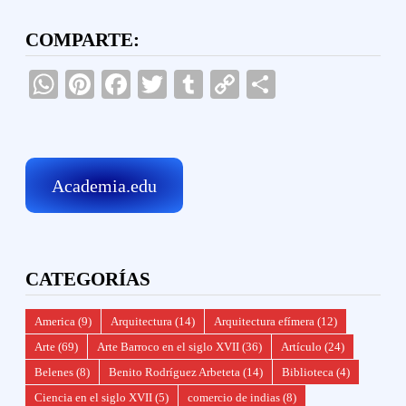
COMPARTE:
WhatsApp
Pinterest
Facebook
Twitter
Tumblr
Copy
Compartir
Link
Academia.edu
CATEGORÍAS
America
(9)
Arquitectura
(14)
Arquitectura efímera
(12)
Arte
(69)
Arte Barroco en el siglo XVII
(36)
Artículo
(24)
Belenes
(8)
Benito Rodríguez Arbeteta
(14)
Biblioteca
(4)
Ciencia en el siglo XVII
(5)
comercio de indias
(8)