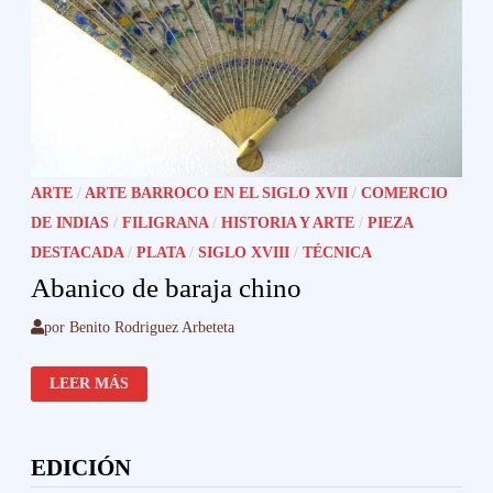
ARTE
/
ARTE BARROCO EN EL SIGLO XVII
/
COMERCIO
DE INDIAS
/
FILIGRANA
/
HISTORIA Y ARTE
/
PIEZA
DESTACADA
/
PLATA
/
SIGLO XVIII
/
TÉCNICA
Abanico de baraja chino
por
Benito Rodriguez Arbeteta
ABANICO
LEER MÁS
DE
BARAJA
CHINO
EDICIÓN