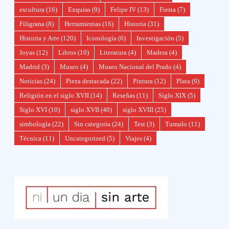
escultura
(16)
Exquias
(9)
Felipe IV
(13)
Fiesta
(7)
Filigrana
(8)
Herramientas
(16)
Historia
(31)
Historia y Arte
(120)
Iconología
(6)
Investigación
(5)
Joyas
(12)
Libros
(10)
Literatura
(4)
Madera
(4)
Madrid
(3)
Museo
(4)
Museo Nacional del Prado
(4)
Noticias
(24)
Pieza destacada
(22)
Pintura
(12)
Plata
(9)
Religión en el siglo XVII
(14)
Reseñas
(11)
Siglo XIX
(5)
Siglo XVI
(10)
siglo XVII
(40)
siglo XVIII
(25)
simbología
(22)
Sin categoría
(24)
Test
(3)
Tumulo
(11)
Técnica
(11)
Uncategorized
(5)
Viajes
(4)