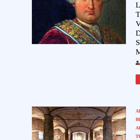
L
V
S
M
A
B
A
T