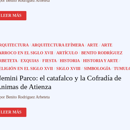
por
Benito Rodriguez Arbeteta
DATOS
LEER MÁS
SOBRE
LA
REUTILIZACIÓN
DE
PIEZAS
EN
LOS
RQUITECTURA
/
ARQUITECTURA EFÍMERA
/
ARTE
/
ARTE
LUTOS
REALES
ARROCO EN EL SIGLO XVII
/
ARTÍCULO
/
BENITO RODRÍGUEZ
DEL
BARROCO:
RBETETA
/
EXQUIAS
/
FIESTA
/
HISTORIA
/
HISTORIA Y ARTE
/
IDENTIFICACIÓN
DE
ELIGIÓN EN EL SIGLO XVII
/
SIGLO XVIII
/
SIMBOLOGÍA
/
TUMUL
TRES
ELEMENTOS
emini Parco: el catafalco y la Cofradía de
CONSTRUCTIVOS
nimas de Atienza
por
Benito Rodriguez Arbeteta
NEMINI
LEER MÁS
PARCO:
EL
CATAFALCO
Y
LA