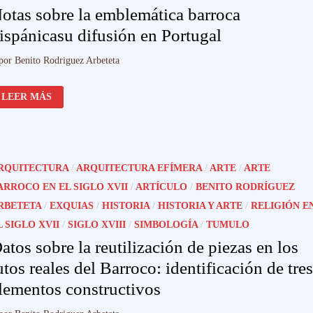
DE
otas sobre la emblemática barroca
MEDINA
SIDONIA
ispánicasu difusión en Portugal
SANLÚCAR
Y
LOS
por
Benito Rodriguez Arbeteta
MEDINA
SIDONIA
A
NOTAS
MEDIADOS
LEER MÁS
SOBRE
DEL
LA
SIGLO
EMBLEMÁTICA
XVIII
BARROCA
HISPÁNICASU
DIFUSIÓN
EN
RQUITECTURA
/
ARQUITECTURA EFÍMERA
/
ARTE
/
ARTE
PORTUGAL
ARROCO EN EL SIGLO XVII
/
ARTÍCULO
/
BENITO RODRÍGUEZ
RBETETA
/
EXQUIAS
/
HISTORIA
/
HISTORIA Y ARTE
/
RELIGIÓN E
L SIGLO XVII
/
SIGLO XVIII
/
SIMBOLOGÍA
/
TUMULO
atos sobre la reutilización de piezas en los
utos reales del Barroco: identificación de tres
lementos constructivos