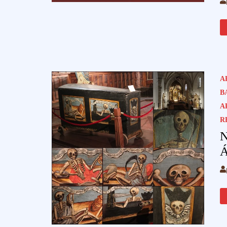
A
B
A
R
N
Á