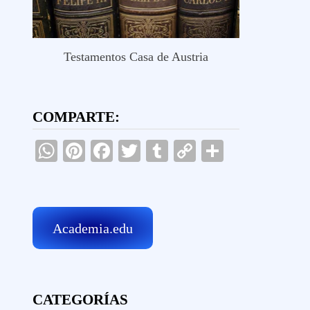
Testamentos Casa de Austria
COMPARTE:
WhatsApp
Pinterest
Facebook
Twitter
Tumblr
Copy
Comparti
Link
Academia.edu
CATEGORÍAS