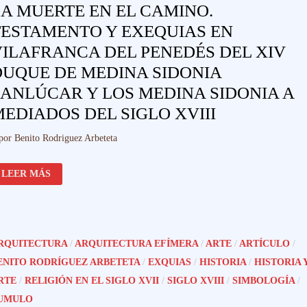
A MUERTE EN EL CAMINO.
TESTAMENTO Y EXEQUIAS EN
ILAFRANCA DEL PENEDÉS DEL XIV
DUQUE DE MEDINA SIDONIA
ANLÚCAR Y LOS MEDINA SIDONIA A
EDIADOS DEL SIGLO XVIII
por
Benito Rodriguez Arbeteta
LA
LEER MÁS
MUERTE
EN
EL
CAMINO.
TESTAMENTO
Y
EXEQUIAS
RQUITECTURA
/
ARQUITECTURA EFÍMERA
/
ARTE
/
ARTÍCULO
/
EN
VILAFRANCA
ENITO RODRÍGUEZ ARBETETA
/
EXQUIAS
/
HISTORIA
/
HISTORIA 
DEL
PENEDÉS
RTE
/
RELIGIÓN EN EL SIGLO XVII
/
SIGLO XVIII
/
SIMBOLOGÍA
/
DEL
XIV
UMULO
DUQUE