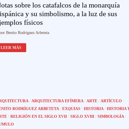
otas sobre los catafalcos de la monarquía
ispánica y su simbolismo, a la luz de sus
jemplos físicos
por
Benito Rodriguez Arbeteta
NOTAS
LEER MÁS
SOBRE
LOS
CATAFALCOS
DE
LA
MONARQUÍA
HISPÁNICA
Y
SU
SIMBOLISMO,
A
LA
LUZ
RQUITECTURA
/
ARQUITECTURA EFÍMERA
/
ARTE
/
ARTÍCULO
/
DE
SUS
ENITO RODRÍGUEZ ARBETETA
/
EXQUIAS
/
HISTORIA
/
HISTORIA 
EJEMPLOS
FÍSICOS
RTE
/
RELIGIÓN EN EL SIGLO XVII
/
SIGLO XVIII
/
SIMBOLOGÍA
/
UMULO