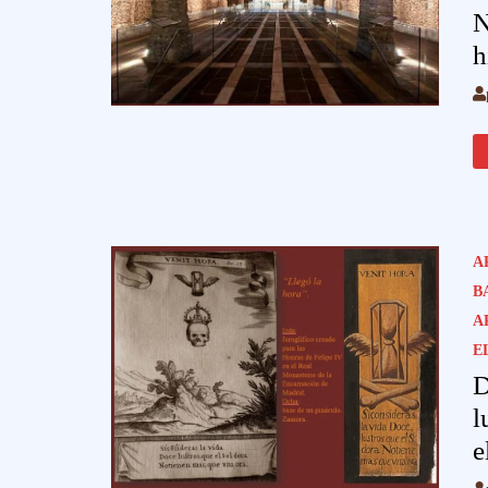
N
h
A
B
A
E
D
l
e