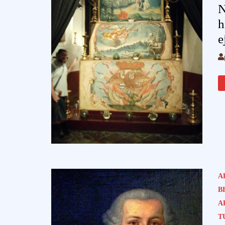
N
h
e
A
B
A
T