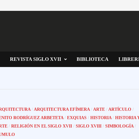
REVISTA SIGLO XVII
BIBLIOTECA
LIBRER
RQUITECTURA
/
ARQUITECTURA EFÍMERA
/
ARTE
/
ARTÍCULO
/
ENITO RODRÍGUEZ ARBETETA
/
EXQUIAS
/
HISTORIA
/
HISTORIA 
RTE
/
RELIGIÓN EN EL SIGLO XVII
/
SIGLO XVIII
/
SIMBOLOGÍA
/
UMULO