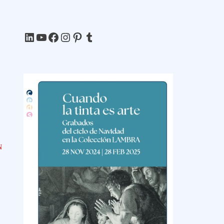
LinkedIn
YouTube
Facebook
Instagram
Pinterest
Tumblr
N