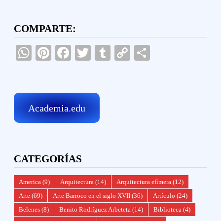
COMPARTE:
WhatsApp
Pinterest
Facebook
Twitter
Tumblr
Copy
Compartir
Link
Academia.edu
CATEGORÍAS
America
(9)
Arquitectura
(14)
Arquitectura efímera
(12)
Arte
(69)
Arte Barroco en el siglo XVII
(36)
Artículo
(24)
Belenes
(8)
Benito Rodríguez Arbeteta
(14)
Biblioteca
(4)