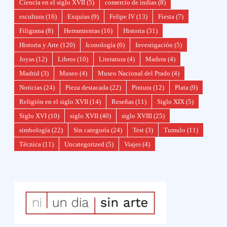
Ciencia en el siglo XVII
(5)
comercio de indias
(8)
escultura
(16)
Exquias
(9)
Felipe IV
(13)
Fiesta
(7)
Filigrana
(8)
Herramientas
(16)
Historia
(31)
Historia y Arte
(120)
Iconología
(6)
Investigación
(5)
Joyas
(12)
Libros
(10)
Literatura
(4)
Madera
(4)
Madrid
(3)
Museo
(4)
Museo Nacional del Prado
(4)
Noticias
(24)
Pieza destacada
(22)
Pintura
(12)
Plata
(9)
Religión en el siglo XVII
(14)
Reseñas
(11)
Siglo XIX
(5)
Siglo XVI
(10)
siglo XVII
(40)
siglo XVIII
(25)
simbología
(22)
Sin categoría
(24)
Test
(3)
Tumulo
(11)
Técnica
(11)
Uncategorized
(5)
Viajes
(4)