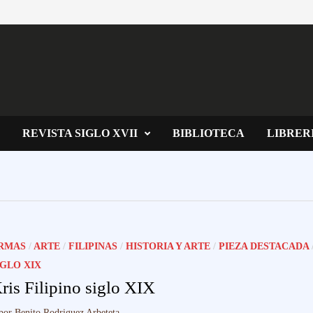
REVISTA SIGLO XVII
BIBLIOTECA
LIBRER
RMAS
/
ARTE
/
FILIPINAS
/
HISTORIA Y ARTE
/
PIEZA DESTACADA
IGLO XIX
ris Filipino siglo XIX
por
Benito Rodriguez Arbeteta