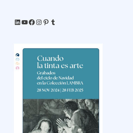
LinkedIn
YouTube
Facebook
Instagram
Pinterest
Tumblr