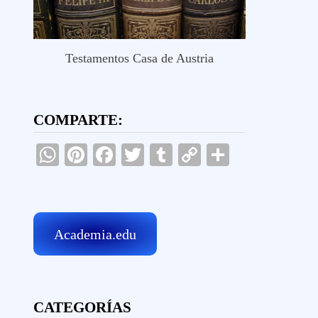
Testamentos Casa de Austria
COMPARTE:
WhatsApp
Pinterest
Facebook
Twitter
Tumblr
Copy
Comparti
Link
Academia.edu
CATEGORÍAS