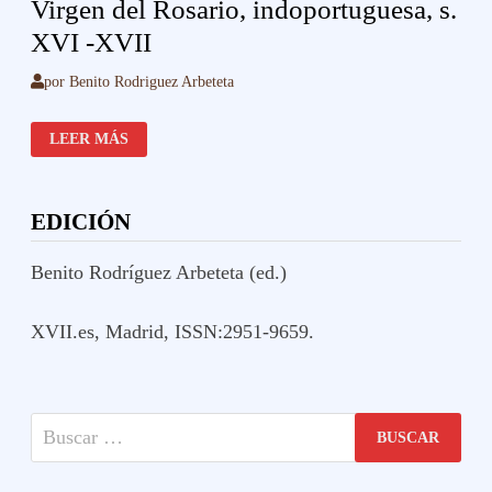
Virgen del Rosario, indoportuguesa, s.
XVI -XVII
por
Benito Rodriguez Arbeteta
VIRGEN
LEER MÁS
DEL
ROSARIO,
INDOPORTUGUESA,
S.
XVI
EDICIÓN
-
XVII
Benito Rodríguez Arbeteta (ed.)
XVII.es, Madrid, ISSN:2951-9659.
Buscar: