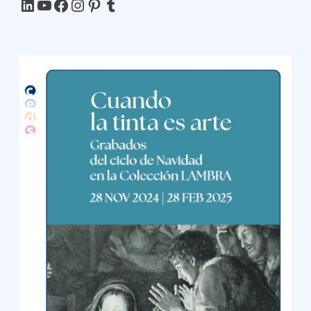
LinkedIn
YouTube
Facebook
Instagram
Pinterest
Tumblr