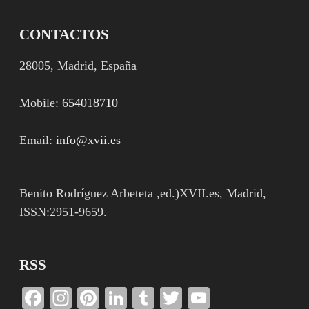
CONTACTOS
28005, Madrid, España
Mobile:
654018710
Email:
info@xvii.es
Benito Rodríguez Arbeteta ,ed.)XVII.es, Madrid,
ISSN:2951-9659.
RSS
Facebook
Instagram
Pinterest
LinkedIn
Tumblr
Twitter
YouTube