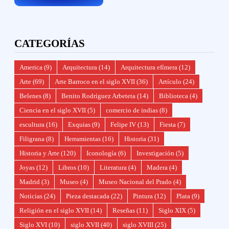
CATEGORÍAS
America
(9)
Arquitectura
(14)
Arquitectura efímera
(12)
Arte
(69)
Arte Barroco en el siglo XVII
(36)
Artículo
(24)
Belenes
(8)
Benito Rodríguez Arbeteta
(14)
Biblioteca
(4)
Ciencia en el siglo XVII
(5)
comercio de indias
(8)
escultura
(16)
Exquias
(9)
Felipe IV
(13)
Fiesta
(7)
Filigrana
(8)
Herramientas
(16)
Historia
(31)
Historia y Arte
(120)
Iconología
(6)
Investigación
(5)
Joyas
(12)
Libros
(10)
Literatura
(4)
Madera
(4)
Madrid
(3)
Museo
(4)
Museo Nacional del Prado
(4)
Noticias
(24)
Pieza destacada
(22)
Pintura
(12)
Plata
(9)
Religión en el siglo XVII
(14)
Reseñas
(11)
Siglo XIX
(5)
Siglo XVI
(10)
siglo XVII
(40)
siglo XVIII
(25)