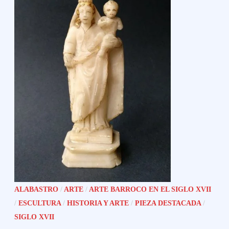
ALABASTRO
/
ARTE
/
ARTE BARROCO EN EL SIGLO XVII
/
ESCULTURA
/
HISTORIA Y ARTE
/
PIEZA DESTACADA
/
SIGLO XVII