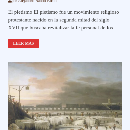
por
Alejandro Bañón Pardo
El pietismo El pietismo fue un movimiento religioso
protestante nacido en la segunda mitad del siglo
XVII que buscaba revitalizar la fe personal de los …
EL
LEER MÁS
PIETISMO