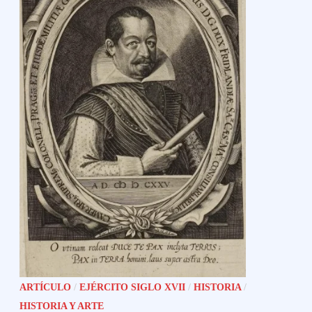
ARTÍCULO
/
EJÉRCITO SIGLO XVII
/
HISTORIA
/
HISTORIA Y ARTE