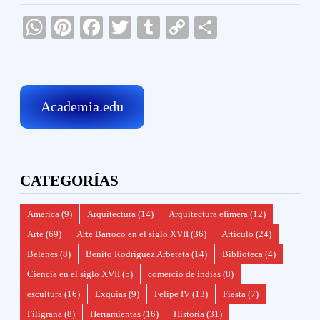
WhatsApp
Pinterest
Facebook
Twitter
Tumblr
Copy
Compartir
Link
Academia.edu
CATEGORÍAS
America
(9)
Arquitectura
(14)
Arquitectura efímera
(12)
Arte
(69)
Arte Barroco en el siglo XVII
(36)
Artículo
(24)
Belenes
(8)
Benito Rodríguez Arbeteta
(14)
Biblioteca
(4)
Ciencia en el siglo XVII
(5)
comercio de indias
(8)
escultura
(16)
Exquias
(9)
Felipe IV
(13)
Fiesta
(7)
Filigrana
(8)
Herramientas
(16)
Historia
(31)