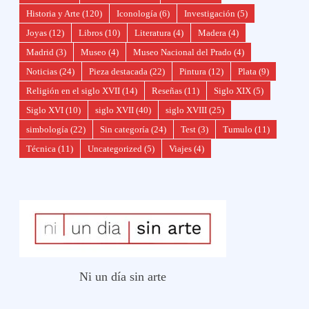
Historia y Arte
(120)
Iconología
(6)
Investigación
(5)
Joyas
(12)
Libros
(10)
Literatura
(4)
Madera
(4)
Madrid
(3)
Museo
(4)
Museo Nacional del Prado
(4)
Noticias
(24)
Pieza destacada
(22)
Pintura
(12)
Plata
(9)
Religión en el siglo XVII
(14)
Reseñas
(11)
Siglo XIX
(5)
Siglo XVI
(10)
siglo XVII
(40)
siglo XVIII
(25)
simbología
(22)
Sin categoría
(24)
Test
(3)
Tumulo
(11)
Técnica
(11)
Uncategorized
(5)
Viajes
(4)
Ni un día sin arte