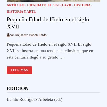
ARTÍCULO
/
CIENCIA EN EL SIGLO XVII
/
HISTORIA
/
HISTORIA Y ARTE
Pequeña Edad de Hielo en el siglo
XVII
por
Alejandro Bañón Pardo
Pequeña Edad de Hielo en el siglo XVII El siglo
XVII se inserta en una tendencia climática que en
esta centuria llegó a su gélido …
PEQUEÑA
LEER MÁS
EDAD
DE
HIELO
EN
EL
EDICIÓN
SIGLO
XVII
Benito Rodríguez Arbeteta (ed.)