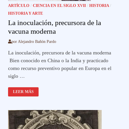
ARTÍCULO
/
CIENCIA EN EL SIGLO XVII
/
HISTORIA
/
HISTORIA Y ARTE
La inoculación, precursora de la
vacuna moderna
por
Alejandro Bañón Pardo
La inoculación, precursora de la vacuna moderna
Bien conocido en China o la India y practicado
como recurso preventivo popular en Europa en el
siglo …
LA
LEER MÁS
INOCULACIÓN,
PRECURSORA
DE
LA
VACUNA
MODERNA