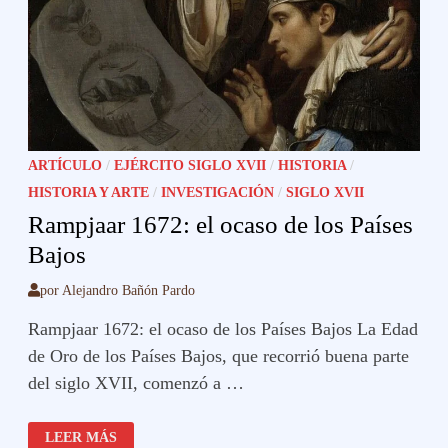
ARTÍCULO
/
EJÉRCITO SIGLO XVII
/
HISTORIA
/
HISTORIA Y ARTE
/
INVESTIGACIÓN
/
SIGLO XVII
Rampjaar 1672: el ocaso de los Países
Bajos
por
Alejandro Bañón Pardo
Rampjaar 1672: el ocaso de los Países Bajos La Edad
de Oro de los Países Bajos, que recorrió buena parte
del siglo XVII, comenzó a …
RAMPJAAR
LEER MÁS
1672: