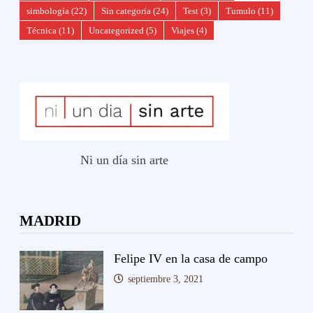
simbología
(22)
Sin categoría
(24)
Test
(3)
Tumulo
(11)
Técnica
(11)
Uncategorized
(5)
Viajes
(4)
Ni un día sin arte
MADRID
Felipe IV en la casa de campo
septiembre 3, 2021