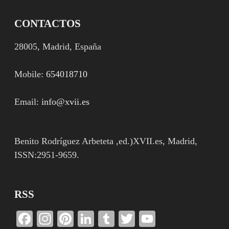
CONTACTOS
28005, Madrid, España
Mobile:
654018710
Email:
info@xvii.es
Benito Rodríguez Arbeteta ,ed.)XVII.es, Madrid,
ISSN:2951-9659.
RSS
Facebook
Instagram
Pinterest
LinkedIn
Tumblr
Twitter
YouTube