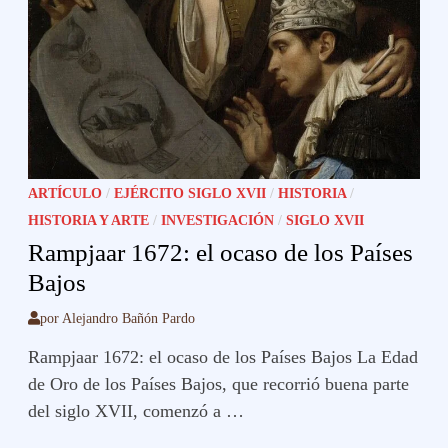
ARTÍCULO
/
EJÉRCITO SIGLO XVII
/
HISTORIA
/
HISTORIA Y ARTE
/
INVESTIGACIÓN
/
SIGLO XVII
Rampjaar 1672: el ocaso de los Países
Bajos
por
Alejandro Bañón Pardo
Rampjaar 1672: el ocaso de los Países Bajos La Edad
de Oro de los Países Bajos, que recorrió buena parte
del siglo XVII, comenzó a …