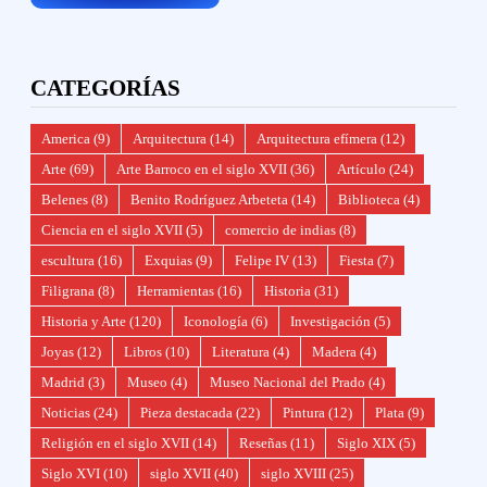
CATEGORÍAS
America
(9)
Arquitectura
(14)
Arquitectura efímera
(12)
Arte
(69)
Arte Barroco en el siglo XVII
(36)
Artículo
(24)
Belenes
(8)
Benito Rodríguez Arbeteta
(14)
Biblioteca
(4)
Ciencia en el siglo XVII
(5)
comercio de indias
(8)
escultura
(16)
Exquias
(9)
Felipe IV
(13)
Fiesta
(7)
Filigrana
(8)
Herramientas
(16)
Historia
(31)
Historia y Arte
(120)
Iconología
(6)
Investigación
(5)
Joyas
(12)
Libros
(10)
Literatura
(4)
Madera
(4)
Madrid
(3)
Museo
(4)
Museo Nacional del Prado
(4)
Noticias
(24)
Pieza destacada
(22)
Pintura
(12)
Plata
(9)
Religión en el siglo XVII
(14)
Reseñas
(11)
Siglo XIX
(5)
Siglo XVI
(10)
siglo XVII
(40)
siglo XVIII
(25)