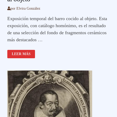
por
Elvira González
Exposición temporal del barro cocido al objeto. Esta
exposición, con catálogo homónimo, es el resultado
de una selección del fondo de fragmentos cerámicos
más destacados …
EXPOSICIÓN
LEER MÁS
TEMPORAL
DEL
BARRO
COCIDO
AL
OBJETO