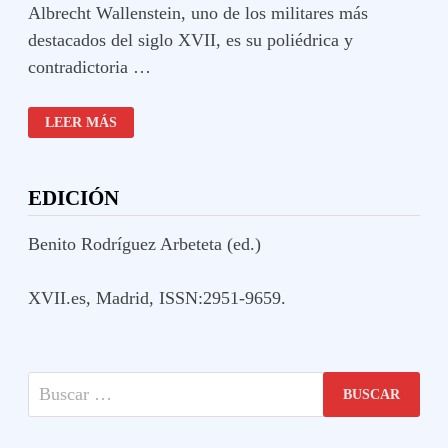
Albrecht Wallenstein, uno de los militares más
destacados del siglo XVII, es su poliédrica y
contradictoria …
EL
LEER MÁS
ENIGMA
WALLENSTEIN
EDICIÓN
Benito Rodríguez Arbeteta (ed.)
XVII.es, Madrid, ISSN:2951-9659.
Buscar: