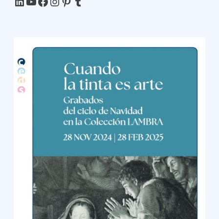
LinkedIn
YouTube
Facebook
Instagram
Pinterest
Tumblr