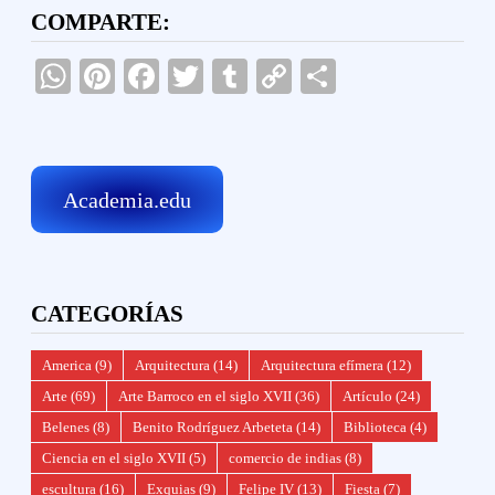
COMPARTE:
WhatsApp
Pinterest
Facebook
Twitter
Tumblr
Copy
Compartir
Link
Academia.edu
CATEGORÍAS
America
(9)
Arquitectura
(14)
Arquitectura efímera
(12)
Arte
(69)
Arte Barroco en el siglo XVII
(36)
Artículo
(24)
Belenes
(8)
Benito Rodríguez Arbeteta
(14)
Biblioteca
(4)
Ciencia en el siglo XVII
(5)
comercio de indias
(8)
escultura
(16)
Exquias
(9)
Felipe IV
(13)
Fiesta
(7)