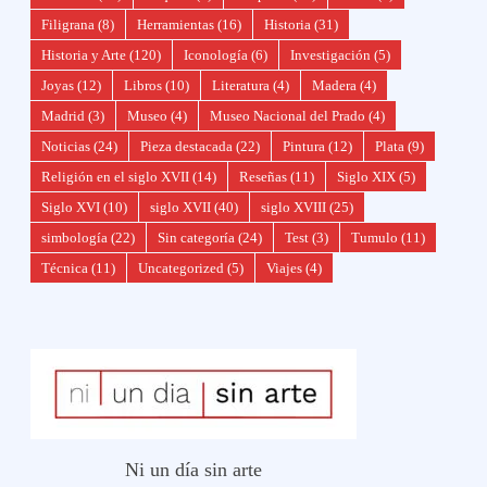
Filigrana
(8)
Herramientas
(16)
Historia
(31)
Historia y Arte
(120)
Iconología
(6)
Investigación
(5)
Joyas
(12)
Libros
(10)
Literatura
(4)
Madera
(4)
Madrid
(3)
Museo
(4)
Museo Nacional del Prado
(4)
Noticias
(24)
Pieza destacada
(22)
Pintura
(12)
Plata
(9)
Religión en el siglo XVII
(14)
Reseñas
(11)
Siglo XIX
(5)
Siglo XVI
(10)
siglo XVII
(40)
siglo XVIII
(25)
simbología
(22)
Sin categoría
(24)
Test
(3)
Tumulo
(11)
Técnica
(11)
Uncategorized
(5)
Viajes
(4)
Ni un día sin arte