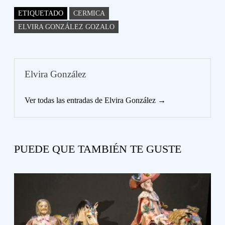
A
es
ok
r
bl
Li
pa
ETIQUETADO
CERMICA
pp
t
r
nk
rti
ELVIRA GONZÁLEZ GOZALO
r
Elvira González
Ver todas las entradas de Elvira González →
PUEDE QUE TAMBIÉN TE GUSTE