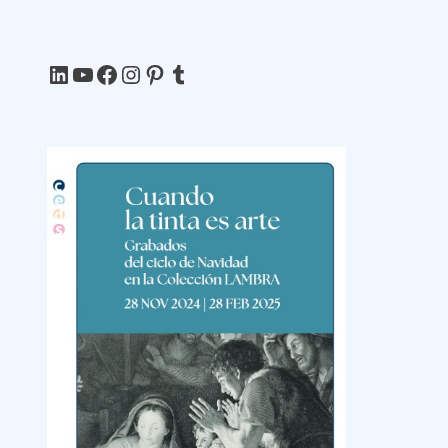
LinkedIn
YouTube
Facebook
Instagram
Pinterest
Tumblr