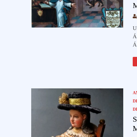
M
U
Á
Á
A
D
D
S
M