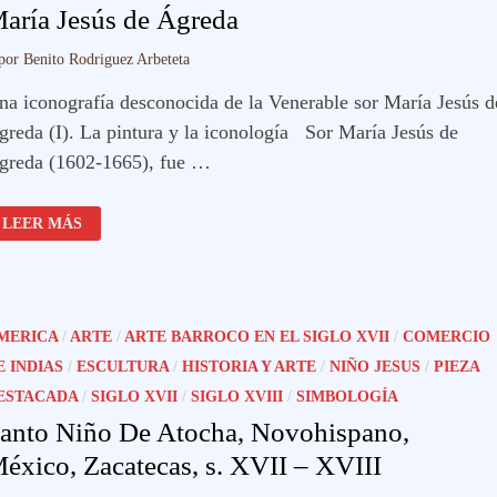
aría Jesús de Ágreda
por
Benito Rodriguez Arbeteta
na iconografía desconocida de la Venerable sor María Jesús d
greda (I). La pintura y la iconología Sor María Jesús de
greda (1602-1665), fue …
MARÍA
LEER MÁS
JESÚS
DE
ÁGREDA
MERICA
/
ARTE
/
ARTE BARROCO EN EL SIGLO XVII
/
COMERCIO
E INDIAS
/
ESCULTURA
/
HISTORIA Y ARTE
/
NIÑO JESUS
/
PIEZA
ESTACADA
/
SIGLO XVII
/
SIGLO XVIII
/
SIMBOLOGÍA
anto Niño De Atocha, Novohispano,
éxico, Zacatecas, s. XVII – XVIII