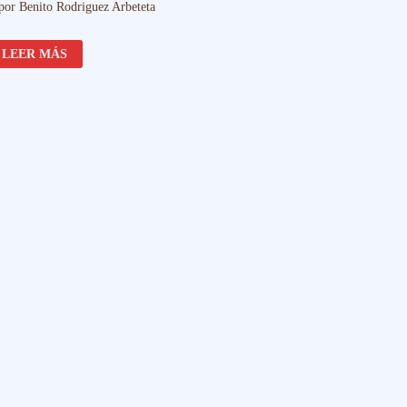
por
Benito Rodriguez Arbeteta
SANTO
LEER MÁS
NIÑO
DE
ATOCHA,
NOVOHISPANO,
MÉXICO,
ZACATECAS,
S.
XVII
–
XVIII