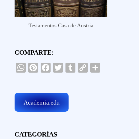
Testamentos Casa de Austria
COMPARTE:
WhatsApp
Pinterest
Facebook
Twitter
Tumblr
Copy
Comparti
Link
Academia.edu
CATEGORÍAS