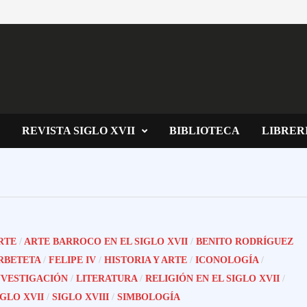
REVISTA SIGLO XVII
BIBLIOTECA
LIBRER
RTE
/
ARTE BARROCO EN EL SIGLO XVII
/
BENITO RODRÍGUEZ
RBETETA
/
FELIPE IV
/
HISTORIA Y ARTE
/
ICONOLOGÍA
/
NVESTIGACIÓN
/
LITERATURA
/
RELIGIÓN EN EL SIGLO XVII
/
IGLO XVII
/
SIGLO XVIII
/
SIMBOLOGÍA