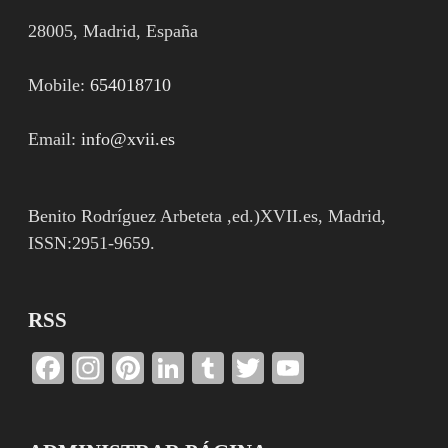
28005, Madrid, España
Mobile:
654018710
Email:
info@xvii.es
Benito Rodríguez Arbeteta ,ed.)XVII.es, Madrid,
ISSN:2951-9659.
RSS
Facebook
Instagram
Pinterest
LinkedIn
Tumblr
Twitter
YouTube
Channel