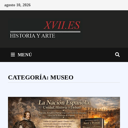
Saltar
agosto 10, 2026
al
contenido
MENÚ
CATEGORÍA:
MUSEO