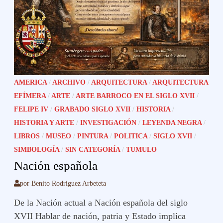
AMERICA
/
ARCHIVO
/
ARQUITECTURA
/
ARQUITECTURA
EFÍMERA
/
ARTE
/
ARTE BARROCO EN EL SIGLO XVII
/
FELIPE IV
/
GRABADO SIGLO XVII
/
HISTORIA
/
HISTORIA Y ARTE
/
INVESTIGACIÓN
/
LEYENDA NEGRA
/
LIBROS
/
MUSEO
/
PINTURA
/
POLITICA
/
SIGLO XVII
/
SIMBOLOGÍA
/
SIN CATEGORÍA
/
TUMULO
Nación española
por
Benito Rodriguez Arbeteta
De la Nación actual a Nación española del siglo
XVII Hablar de nación, patria y Estado implica