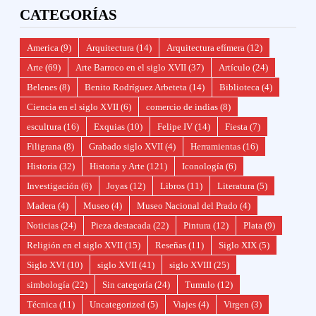
CATEGORÍAS
America
(9)
Arquitectura
(14)
Arquitectura efímera
(12)
Arte
(69)
Arte Barroco en el siglo XVII
(37)
Artículo
(24)
Belenes
(8)
Benito Rodríguez Arbeteta
(14)
Biblioteca
(4)
Ciencia en el siglo XVII
(6)
comercio de indias
(8)
escultura
(16)
Exquias
(10)
Felipe IV
(14)
Fiesta
(7)
Filigrana
(8)
Grabado siglo XVII
(4)
Herramientas
(16)
Historia
(32)
Historia y Arte
(121)
Iconología
(6)
Investigación
(6)
Joyas
(12)
Libros
(11)
Literatura
(5)
Madera
(4)
Museo
(4)
Museo Nacional del Prado
(4)
Noticias
(24)
Pieza destacada
(22)
Pintura
(12)
Plata
(9)
Religión en el siglo XVII
(15)
Reseñas
(11)
Siglo XIX
(5)
Siglo XVI
(10)
siglo XVII
(41)
siglo XVIII
(25)
simbología
(22)
Sin categoría
(24)
Tumulo
(12)
Técnica
(11)
Uncategorized
(5)
Viajes
(4)
Virgen
(3)