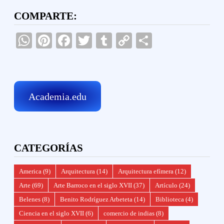
COMPARTE:
WhatsApp
Pinterest
Facebook
Twitter
Tumblr
Copy
Compartir
Link
Academia.edu
CATEGORÍAS
America
(9)
Arquitectura
(14)
Arquitectura efímera
(12)
Arte
(69)
Arte Barroco en el siglo XVII
(37)
Artículo
(24)
Belenes
(8)
Benito Rodríguez Arbeteta
(14)
Biblioteca
(4)
Ciencia en el siglo XVII
(6)
comercio de indias
(8)