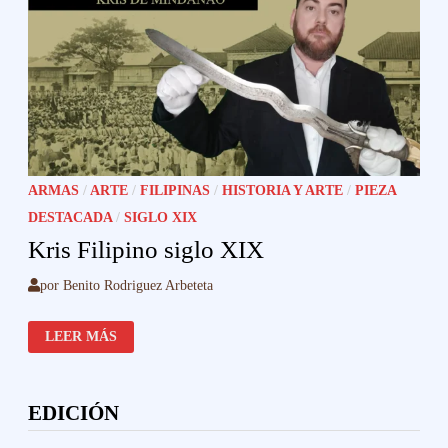
ARMAS
/
ARTE
/
FILIPINAS
/
HISTORIA Y ARTE
/
PIEZA
DESTACADA
/
SIGLO XIX
Kris Filipino siglo XIX
por
Benito Rodriguez Arbeteta
KRIS
LEER MÁS
FILIPINO
SIGLO
XIX
EDICIÓN