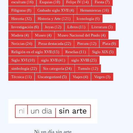
escultura
(16)
Exquias
(10)
Felipe IV
(14)
Fiesta
(7)
Filigrana
(8)
Grabado siglo XVII
(4)
Herramientas
(16)
Historia
(32)
Historia y Arte
(121)
Iconología
(6)
Investigación
(6)
Joyas
(12)
Libros
(11)
Literatura
(5)
Madera
(4)
Museo
(4)
Museo Nacional del Prado
(4)
Noticias
(24)
Pieza destacada
(22)
Pintura
(12)
Plata
(9)
Religión en el siglo XVII
(15)
Reseñas
(11)
Siglo XIX
(5)
Siglo XVI
(10)
siglo XVII
(41)
siglo XVIII
(25)
simbología
(22)
Sin categoría
(24)
Tumulo
(12)
Técnica
(11)
Uncategorized
(5)
Viajes
(4)
Virgen
(3)
Ni un día sin arte