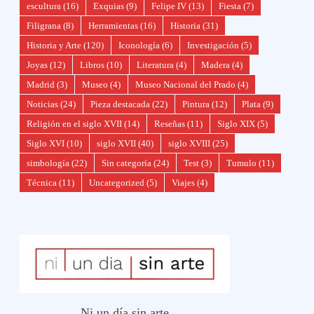
escultura
(16)
Exquias
(9)
Felipe IV
(13)
Fiesta
(7)
Filigrana
(8)
Herramientas
(16)
Historia
(31)
Historia y Arte
(120)
Iconología
(6)
Investigación
(5)
Joyas
(12)
Libros
(10)
Literatura
(4)
Madera
(4)
Madrid
(3)
Museo
(4)
Museo Nacional del Prado
(4)
Noticias
(24)
Pieza destacada
(22)
Pintura
(12)
Plata
(9)
Religión en el siglo XVII
(14)
Reseñas
(11)
Siglo XIX
(5)
Siglo XVI
(10)
siglo XVII
(40)
siglo XVIII
(25)
simbología
(22)
Sin categoría
(24)
Test
(3)
Tumulo
(11)
Técnica
(11)
Uncategorized
(5)
Viajes
(4)
Ni un día sin arte