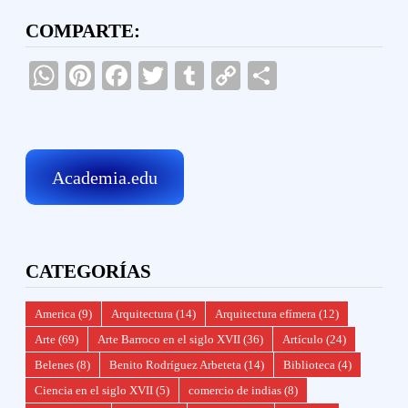
COMPARTE:
WhatsApp
Pinterest
Facebook
Twitter
Tumblr
Copy
Compartir
Link
Academia.edu
CATEGORÍAS
America
(9)
Arquitectura
(14)
Arquitectura efímera
(12)
Arte
(69)
Arte Barroco en el siglo XVII
(36)
Artículo
(24)
Belenes
(8)
Benito Rodríguez Arbeteta
(14)
Biblioteca
(4)
Ciencia en el siglo XVII
(5)
comercio de indias
(8)