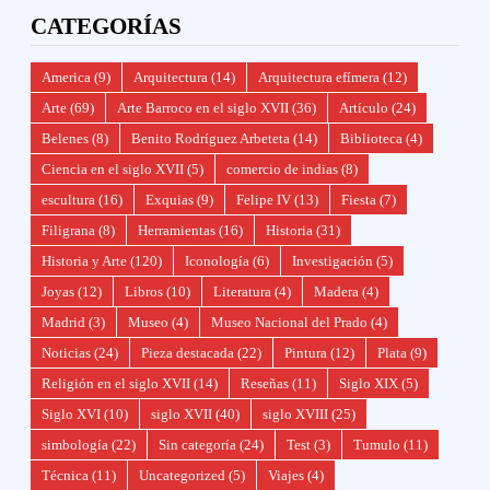
CATEGORÍAS
America
(9)
Arquitectura
(14)
Arquitectura efímera
(12)
Arte
(69)
Arte Barroco en el siglo XVII
(36)
Artículo
(24)
Belenes
(8)
Benito Rodríguez Arbeteta
(14)
Biblioteca
(4)
Ciencia en el siglo XVII
(5)
comercio de indias
(8)
escultura
(16)
Exquias
(9)
Felipe IV
(13)
Fiesta
(7)
Filigrana
(8)
Herramientas
(16)
Historia
(31)
Historia y Arte
(120)
Iconología
(6)
Investigación
(5)
Joyas
(12)
Libros
(10)
Literatura
(4)
Madera
(4)
Madrid
(3)
Museo
(4)
Museo Nacional del Prado
(4)
Noticias
(24)
Pieza destacada
(22)
Pintura
(12)
Plata
(9)
Religión en el siglo XVII
(14)
Reseñas
(11)
Siglo XIX
(5)
Siglo XVI
(10)
siglo XVII
(40)
siglo XVIII
(25)
simbología
(22)
Sin categoría
(24)
Test
(3)
Tumulo
(11)
Técnica
(11)
Uncategorized
(5)
Viajes
(4)