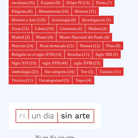
escultura
(16)
Exquias
(9)
Felipe IV
(13)
Fiesta
(7)
Filigrana
(8)
Herramientas
(16)
Historia
(31)
Historia y Arte
(120)
Iconología
(6)
Investigación
(5)
Joyas
(12)
Libros
(10)
Literatura
(4)
Madera
(4)
Madrid
(3)
Museo
(4)
Museo Nacional del Prado
(4)
Noticias
(24)
Pieza destacada
(22)
Pintura
(12)
Plata
(9)
Religión en el siglo XVII
(14)
Reseñas
(11)
Siglo XIX
(5)
Siglo XVI
(10)
siglo XVII
(40)
siglo XVIII
(25)
simbología
(22)
Sin categoría
(24)
Test
(3)
Tumulo
(11)
Técnica
(11)
Uncategorized
(5)
Viajes
(4)
Ni un día sin arte