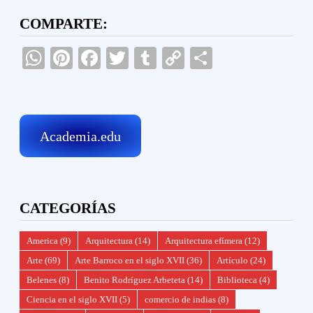
COMPARTE:
WhatsApp
Pinterest
Facebook
Twitter
Tumblr
Copy
Compartir
Link
Academia.edu
CATEGORÍAS
America
(9)
Arquitectura
(14)
Arquitectura efímera
(12)
Arte
(69)
Arte Barroco en el siglo XVII
(36)
Artículo
(24)
Belenes
(8)
Benito Rodríguez Arbeteta
(14)
Biblioteca
(4)
Ciencia en el siglo XVII
(5)
comercio de indias
(8)