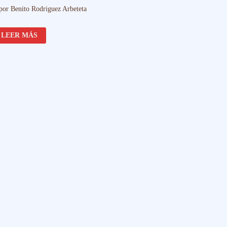
por
Benito Rodriguez Arbeteta
RESPLANDOR
LEER MÁS
CELESTE:
LAS
JOYAS
EN
LA
ARQUITECTURA
MEDIEVAL
Y
RENACENTISTA