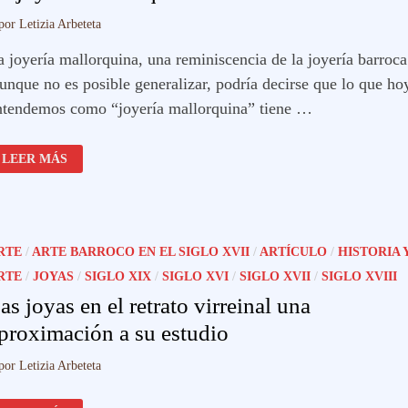
por
Letizia Arbeteta
a joyería mallorquina, una reminiscencia de la joyería barroca
unque no es posible generalizar, podría decirse que lo que ho
ntendemos como “joyería mallorquina” tiene …
LA
LEER MÁS
JOYERÍA
MALLORQUINA
RTE
/
ARTE BARROCO EN EL SIGLO XVII
/
ARTÍCULO
/
HISTORIA 
RTE
/
JOYAS
/
SIGLO XIX
/
SIGLO XVI
/
SIGLO XVII
/
SIGLO XVIII
as joyas en el retrato virreinal una
proximación a su estudio
por
Letizia Arbeteta
LAS