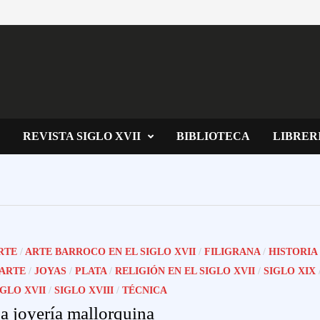
REVISTA SIGLO XVII
BIBLIOTECA
LIBRER
RTE
/
ARTE BARROCO EN EL SIGLO XVII
/
FILIGRANA
/
HISTORIA
 ARTE
/
JOYAS
/
PLATA
/
RELIGIÓN EN EL SIGLO XVII
/
SIGLO XIX
IGLO XVII
/
SIGLO XVIII
/
TÉCNICA
a joyería mallorquina