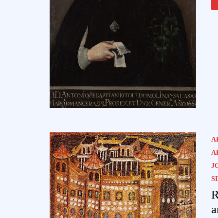
A
A
J
S
R
a