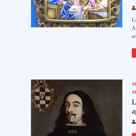
L
A
e
A
A
L
a