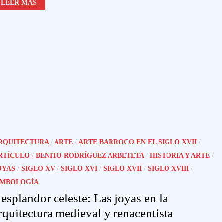
LEER MÁS
JOYAS
EN
EL
RETRATO
VIRREINAL
UNA
APROXIMACIÓN
A
SU
ESTUDIO
RQUITECTURA
/
ARTE
/
ARTE BARROCO EN EL SIGLO XVII
/
RTÍCULO
/
BENITO RODRÍGUEZ ARBETETA
/
HISTORIA Y ARTE
/
OYAS
/
SIGLO XV
/
SIGLO XVI
/
SIGLO XVII
/
SIGLO XVIII
/
IMBOLOGÍA
esplandor celeste: Las joyas en la
rquitectura medieval y renacentista