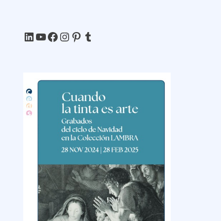
LinkedIn
YouTube
Facebook
Instagram
Pinterest
Tumblr