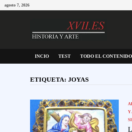
Saltar
agosto 7, 2026
al
contenido
INCIO
TEST
TODO EL CONTENIDO
ETIQUETA:
JOYAS
A
Y
S
L