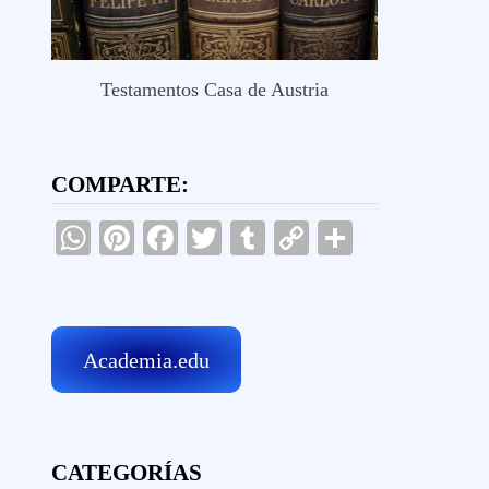
Testamentos Casa de Austria
COMPARTE:
WhatsApp
Pinterest
Facebook
Twitter
Tumblr
Copy
Comparti
Link
Academia.edu
CATEGORÍAS