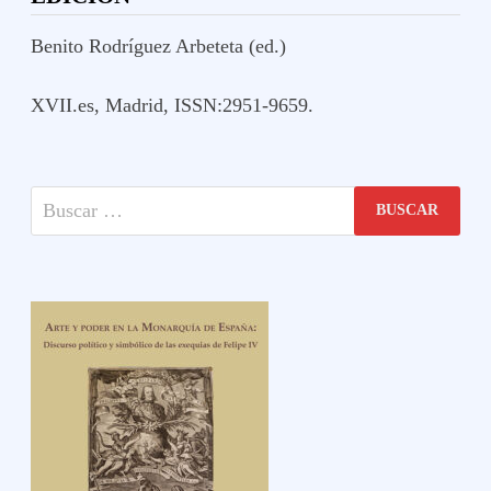
MEDIEVAL
Y
RENACENTISTA
Benito Rodríguez Arbeteta (ed.)
XVII.es, Madrid, ISSN:2951-9659.
Buscar: