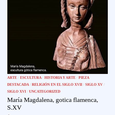
ARTE
/
ESCULTURA
/
HISTORIA Y ARTE
/
PIEZA
DESTACADA
/
RELIGIÓN EN EL SIGLO XVII
/
SIGLO XV
/
SIGLO XVI
/
UNCATEGORIZED
María Magdalena, gotica flamenca,
S.XV