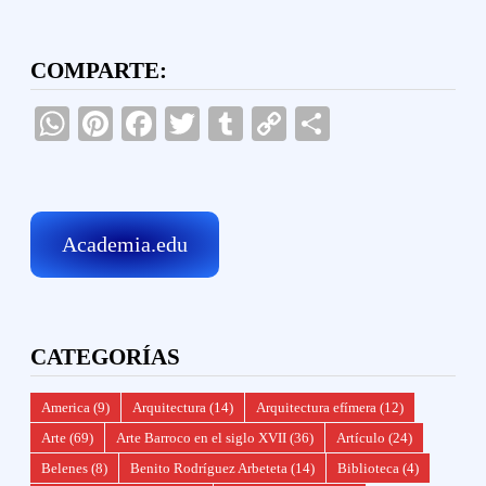
COMPARTE:
WhatsApp
Pinterest
Facebook
Twitter
Tumblr
Copy
Compartir
Link
Academia.edu
CATEGORÍAS
America
(9)
Arquitectura
(14)
Arquitectura efímera
(12)
Arte
(69)
Arte Barroco en el siglo XVII
(36)
Artículo
(24)
Belenes
(8)
Benito Rodríguez Arbeteta
(14)
Biblioteca
(4)