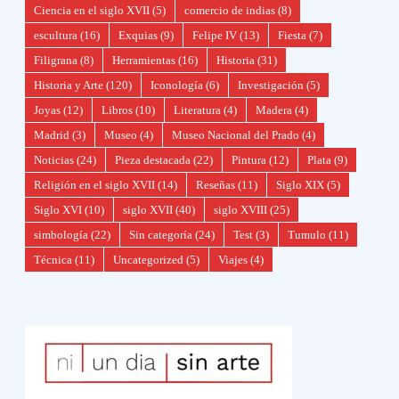
Ciencia en el siglo XVII
(5)
comercio de indias
(8)
escultura
(16)
Exquias
(9)
Felipe IV
(13)
Fiesta
(7)
Filigrana
(8)
Herramientas
(16)
Historia
(31)
Historia y Arte
(120)
Iconología
(6)
Investigación
(5)
Joyas
(12)
Libros
(10)
Literatura
(4)
Madera
(4)
Madrid
(3)
Museo
(4)
Museo Nacional del Prado
(4)
Noticias
(24)
Pieza destacada
(22)
Pintura
(12)
Plata
(9)
Religión en el siglo XVII
(14)
Reseñas
(11)
Siglo XIX
(5)
Siglo XVI
(10)
siglo XVII
(40)
siglo XVIII
(25)
simbología
(22)
Sin categoría
(24)
Test
(3)
Tumulo
(11)
Técnica
(11)
Uncategorized
(5)
Viajes
(4)