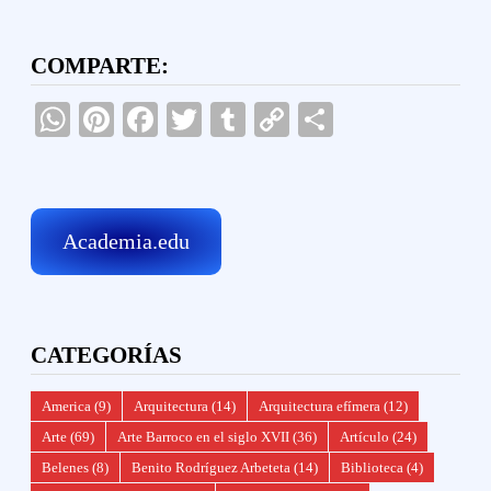
COMPARTE:
WhatsApp
Pinterest
Facebook
Twitter
Tumblr
Copy
Compartir
Link
Academia.edu
CATEGORÍAS
America
(9)
Arquitectura
(14)
Arquitectura efímera
(12)
Arte
(69)
Arte Barroco en el siglo XVII
(36)
Artículo
(24)
Belenes
(8)
Benito Rodríguez Arbeteta
(14)
Biblioteca
(4)