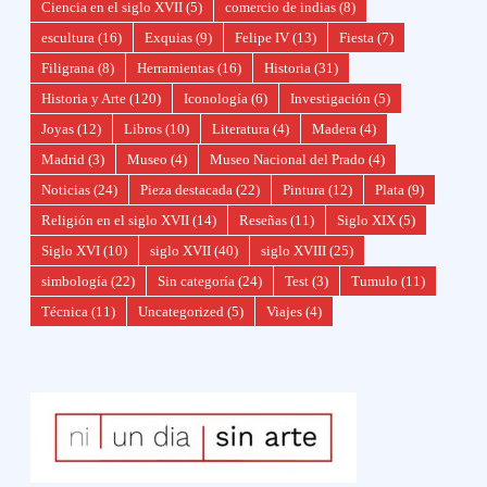
Ciencia en el siglo XVII
(5)
comercio de indias
(8)
escultura
(16)
Exquias
(9)
Felipe IV
(13)
Fiesta
(7)
Filigrana
(8)
Herramientas
(16)
Historia
(31)
Historia y Arte
(120)
Iconología
(6)
Investigación
(5)
Joyas
(12)
Libros
(10)
Literatura
(4)
Madera
(4)
Madrid
(3)
Museo
(4)
Museo Nacional del Prado
(4)
Noticias
(24)
Pieza destacada
(22)
Pintura
(12)
Plata
(9)
Religión en el siglo XVII
(14)
Reseñas
(11)
Siglo XIX
(5)
Siglo XVI
(10)
siglo XVII
(40)
siglo XVIII
(25)
simbología
(22)
Sin categoría
(24)
Test
(3)
Tumulo
(11)
Técnica
(11)
Uncategorized
(5)
Viajes
(4)