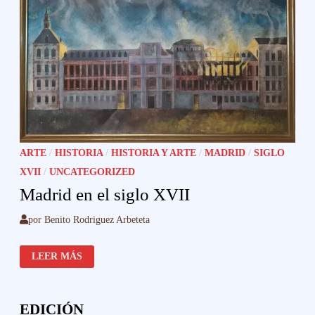
ARTE
/
HISTORIA
/
HISTORIA Y ARTE
/
MADRID
/
SIGLO
XVII
/
UNCATEGORIZED
Madrid en el siglo XVII
por
Benito Rodriguez Arbeteta
MADRID
LEER MÁS
EN
EL
SIGLO
XVII
EDICIÓN