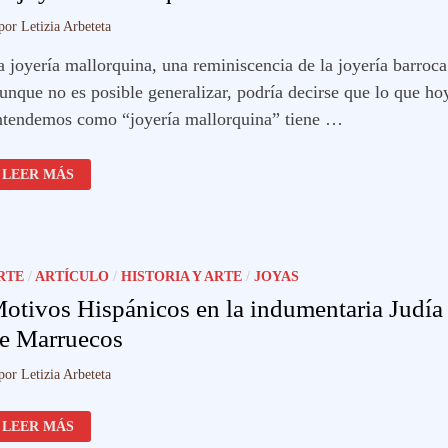
por
Letizia Arbeteta
a joyería mallorquina, una reminiscencia de la joyería barroca
unque no es posible generalizar, podría decirse que lo que ho
ntendemos como “joyería mallorquina” tiene …
LA
LEER MÁS
JOYERÍA
MALLORQUINA
RTE
/
ARTÍCULO
/
HISTORIA Y ARTE
/
JOYAS
otivos Hispánicos en la indumentaria Judía
e Marruecos
por
Letizia Arbeteta
MOTIVOS
LEER MÁS
HISPÁNICOS
EN