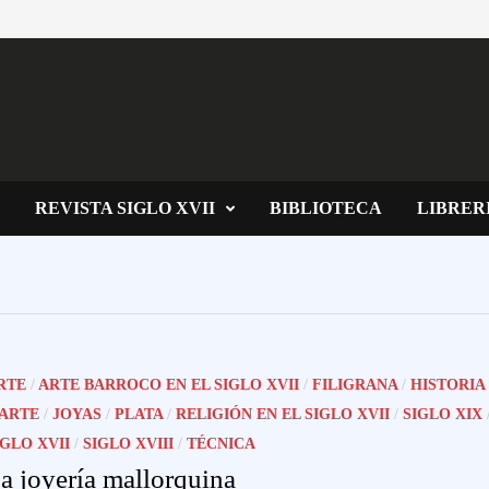
REVISTA SIGLO XVII
BIBLIOTECA
LIBRER
RTE
/
ARTE BARROCO EN EL SIGLO XVII
/
FILIGRANA
/
HISTORIA
 ARTE
/
JOYAS
/
PLATA
/
RELIGIÓN EN EL SIGLO XVII
/
SIGLO XIX
IGLO XVII
/
SIGLO XVIII
/
TÉCNICA
a joyería mallorquina