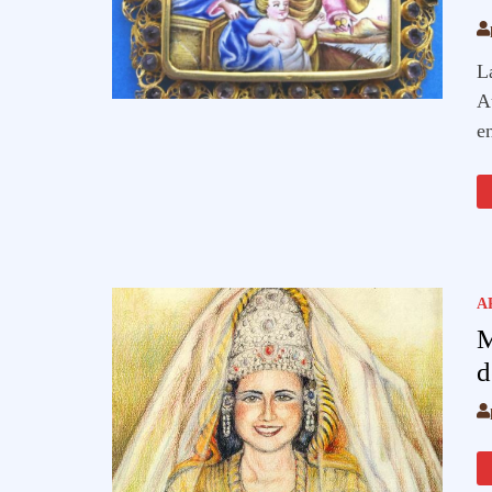
L
A
e
A
M
d