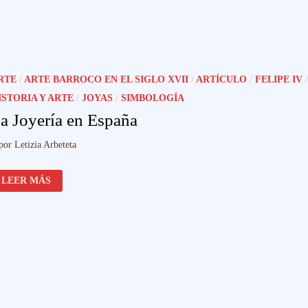
LA
INDUMENTARIA
JUDÍA
DE
MARRUECOS
RTE
/
ARTE BARROCO EN EL SIGLO XVII
/
ARTÍCULO
/
FELIPE IV
/
ISTORIA Y ARTE
/
JOYAS
/
SIMBOLOGÍA
a Joyería en España
por
Letizia Arbeteta
LA
LEER MÁS
JOYERÍA
EN
ESPAÑA