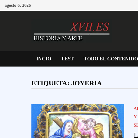
Saltar
agosto 6, 2026
al
contenido
INCIO
TEST
TODO EL CONTENIDO
ETIQUETA:
JOYERIA
A
Y
S
L