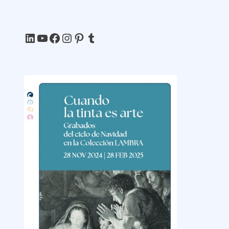
LinkedIn
YouTube
Facebook
Instagram
Pinterest
Tumblr