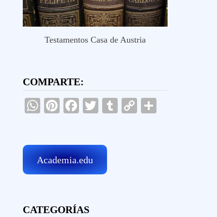
Testamentos Casa de Austria
COMPARTE:
WhatsApp
Pinterest
Facebook
Twitter
Tumblr
Copy
Comparti
Link
Academia.edu
CATEGORÍAS