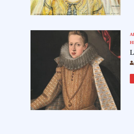
A
H
L