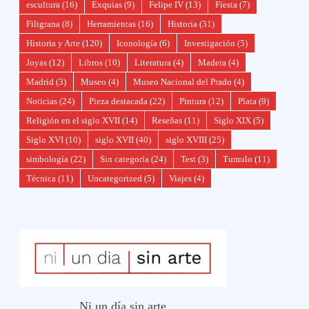
escultura
(16)
Exquias
(9)
Felipe IV
(13)
Fiesta
(7)
Filigrana
(8)
Herramientas
(16)
Historia
(31)
Historia y Arte
(120)
Iconología
(6)
Investigación
(5)
Joyas
(12)
Libros
(10)
Literatura
(4)
Madera
(4)
Madrid
(3)
Museo
(4)
Museo Nacional del Prado
(4)
Noticias
(24)
Pieza destacada
(22)
Pintura
(12)
Plata
(9)
Religión en el siglo XVII
(14)
Reseñas
(11)
Siglo XIX
(5)
Siglo XVI
(10)
siglo XVII
(40)
siglo XVIII
(25)
simbología
(22)
Sin categoría
(24)
Test
(3)
Tumulo
(11)
Técnica
(11)
Uncategorized
(5)
Viajes
(4)
Ni un día sin arte