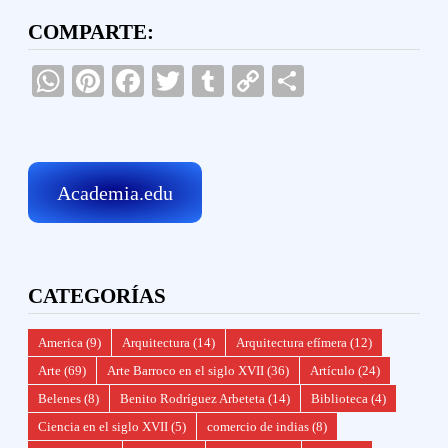
COMPARTE:
WhatsApp
Pinterest
Facebook
Twitter
Tumblr
Copy
Compartir
Link
Academia.edu
CATEGORÍAS
America
(9)
Arquitectura
(14)
Arquitectura efímera
(12)
Arte
(69)
Arte Barroco en el siglo XVII
(36)
Artículo
(24)
Belenes
(8)
Benito Rodríguez Arbeteta
(14)
Biblioteca
(4)
Ciencia en el siglo XVII
(5)
comercio de indias
(8)