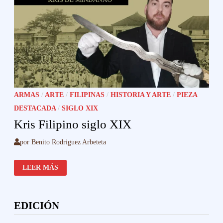
ARMAS
/
ARTE
/
FILIPINAS
/
HISTORIA Y ARTE
/
PIEZA
DESTACADA
/
SIGLO XIX
Kris Filipino siglo XIX
por
Benito Rodriguez Arbeteta
KRIS
LEER MÁS
FILIPINO
SIGLO
XIX
EDICIÓN