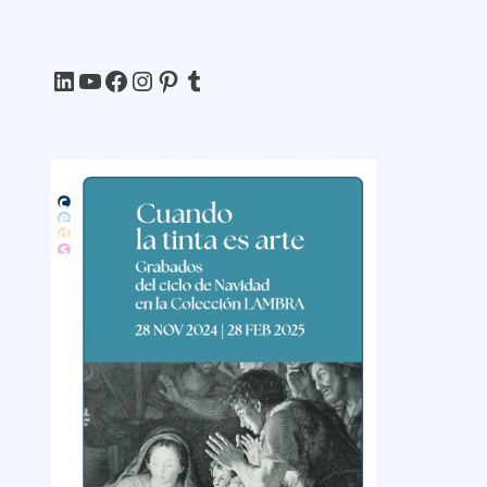
LinkedIn
YouTube
Facebook
Instagram
Pinterest
Tumblr