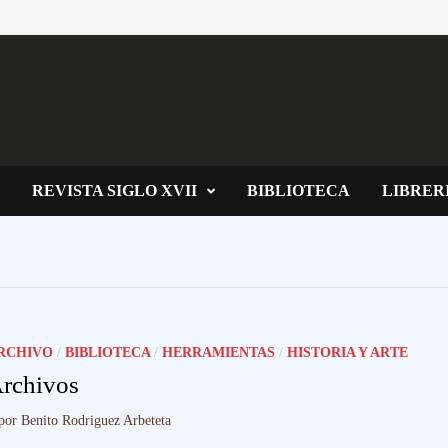
REVISTA SIGLO XVII
BIBLIOTECA
LIBRER
RCHIVO
/
BIBLIOTECA
/
HERRAMIENTAS
/
HISTORIA Y ARTE
rchivos
por
Benito Rodriguez Arbeteta