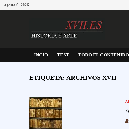
Saltar
agosto 6, 2026
al
contenido
INCIO
TEST
TODO EL CONTENIDO
ETIQUETA:
ARCHIVOS XVII
A
A