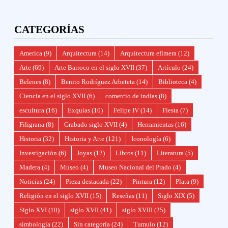
CATEGORÍAS
America
(9)
Arquitectura
(14)
Arquitectura efímera
(12)
Arte
(69)
Arte Barroco en el siglo XVII
(37)
Artículo
(24)
Belenes
(8)
Benito Rodríguez Arbeteta
(14)
Biblioteca
(4)
Ciencia en el siglo XVII
(6)
comercio de indias
(8)
escultura
(16)
Exquias
(10)
Felipe IV
(14)
Fiesta
(7)
Filigrana
(8)
Grabado siglo XVII
(4)
Herramientas
(16)
Historia
(32)
Historia y Arte
(121)
Iconología
(6)
Investigación
(6)
Joyas
(12)
Libros
(11)
Literatura
(5)
Madera
(4)
Museo
(4)
Museo Nacional del Prado
(4)
Noticias
(24)
Pieza destacada
(22)
Pintura
(12)
Plata
(9)
Religión en el siglo XVII
(15)
Reseñas
(11)
Siglo XIX
(5)
Siglo XVI
(10)
siglo XVII
(41)
siglo XVIII
(25)
simbología
(22)
Sin categoría
(24)
Tumulo
(12)