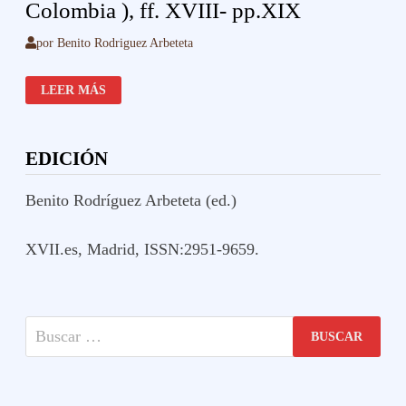
Colombia ), ff. XVIII- pp.XIX
por
Benito Rodriguez Arbeteta
TUPU.
LEER MÁS
VIRREINATO
DE
NUEVA
GRANADA
(
EDICIÓN
COLOMBIA
),
FF.
XVIII-
Benito Rodríguez Arbeteta (ed.)
PP.XIX
XVII.es, Madrid, ISSN:2951-9659.
Buscar: