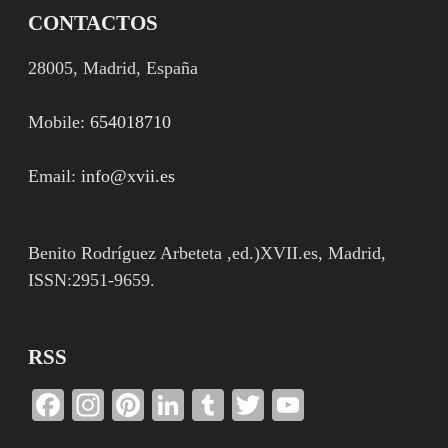
CONTACTOS
28005, Madrid, España
Mobile:
654018710
Email:
info@xvii.es
Benito Rodríguez Arbeteta ,ed.)XVII.es, Madrid,
ISSN:2951-9659.
RSS
Facebook
Instagram
Pinterest
LinkedIn
Tumblr
Twitter
YouTube
Channel