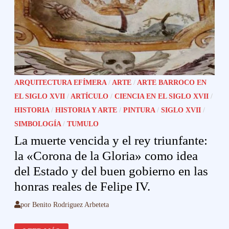
ARQUITECTURA EFÍMERA
/
ARTE
/
ARTE BARROCO EN
EL SIGLO XVII
/
ARTÍCULO
/
CIENCIA EN EL SIGLO XVII
/
HISTORIA
/
HISTORIA Y ARTE
/
PINTURA
/
SIGLO XVII
/
SIMBOLOGÍA
/
TUMULO
La muerte vencida y el rey triunfante:
la «Corona de la Gloria» como idea
del Estado y del buen gobierno en las
honras reales de Felipe IV.
por
Benito Rodriguez Arbeteta
LA