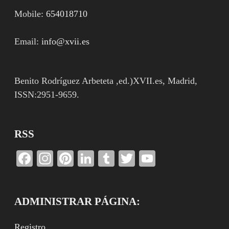
Mobile:
654018710
Email:
info@xvii.es
Benito Rodríguez Arbeteta ,ed.)XVII.es, Madrid,
ISSN:2951-9659.
RSS
Facebook
Instagram
Pinterest
LinkedIn
Tumblr
Twitter
YouTube
Channel
ADMINISTRAR PÁGINA:
Registro