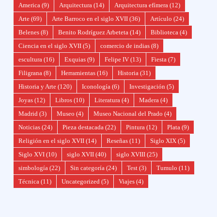
America
(9)
Arquitectura
(14)
Arquitectura efímera
(12)
Arte
(69)
Arte Barroco en el siglo XVII
(36)
Artículo
(24)
Belenes
(8)
Benito Rodríguez Arbeteta
(14)
Biblioteca
(4)
Ciencia en el siglo XVII
(5)
comercio de indias
(8)
escultura
(16)
Exquias
(9)
Felipe IV
(13)
Fiesta
(7)
Filigrana
(8)
Herramientas
(16)
Historia
(31)
Historia y Arte
(120)
Iconología
(6)
Investigación
(5)
Joyas
(12)
Libros
(10)
Literatura
(4)
Madera
(4)
Madrid
(3)
Museo
(4)
Museo Nacional del Prado
(4)
Noticias
(24)
Pieza destacada
(22)
Pintura
(12)
Plata
(9)
Religión en el siglo XVII
(14)
Reseñas
(11)
Siglo XIX
(5)
Siglo XVI
(10)
siglo XVII
(40)
siglo XVIII
(25)
simbología
(22)
Sin categoría
(24)
Test
(3)
Tumulo
(11)
Técnica
(11)
Uncategorized
(5)
Viajes
(4)