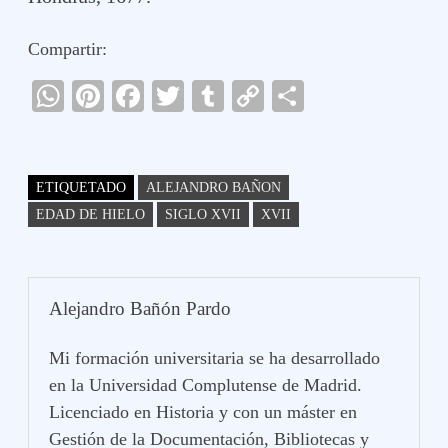
Compartir:
W
Pi
Fa
T
T
C
C
ha
nt
ce
wi
u
op
o
ts
er
bo
tte
m
y
m
A
es
ok
r
bl
Li
pa
ETIQUETADO
ALEJANDRO BAÑON
pp
t
r
nk
rti
EDAD DE HIELO
SIGLO XVII
XVII
r
Alejandro Bañón Pardo
Mi formación universitaria se ha desarrollado
en la Universidad Complutense de Madrid.
Licenciado en Historia y con un máster en
Gestión de la Documentación, Bibliotecas y