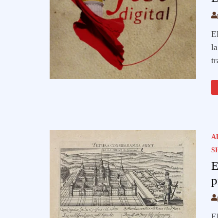
El
la
t
A
S
E
p
E