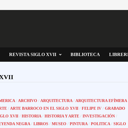
REVISTA SIGLO XVII
BIBLIOTECA
LIBRER
XVII
MERICA
/
ARCHIVO
/
ARQUITECTURA
/
ARQUITECTURA EFÍMERA
RTE
/
ARTE BARROCO EN EL SIGLO XVII
/
FELIPE IV
/
GRABADO
IGLO XVII
/
HISTORIA
/
HISTORIA Y ARTE
/
INVESTIGACIÓN
/
EYENDA NEGRA
/
LIBROS
/
MUSEO
/
PINTURA
/
POLITICA
/
SIGLO