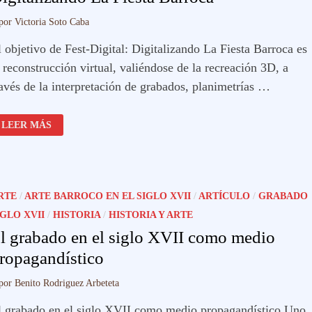
por
Victoria Soto Caba
 objetivo de Fest-Digital: Digitalizando La Fiesta Barroca es
 reconstrucción virtual, valiéndose de la recreación 3D, a
ravés de la interpretación de grabados, planimetrías …
DIGITALIZANDO
LEER MÁS
LA
FIESTA
BARROCA
RTE
/
ARTE BARROCO EN EL SIGLO XVII
/
ARTÍCULO
/
GRABADO
IGLO XVII
/
HISTORIA
/
HISTORIA Y ARTE
l grabado en el siglo XVII como medio
ropagandístico
por
Benito Rodriguez Arbeteta
l grabado en el siglo XVII como medio propagandístico Uno