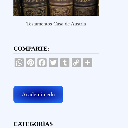
Testamentos Casa de Austria
COMPARTE:
WhatsApp
Pinterest
Facebook
Twitter
Tumblr
Copy
Comparti
Link
Academia.edu
CATEGORÍAS