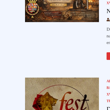
X
N
D
n
e
A
B
X
T
D