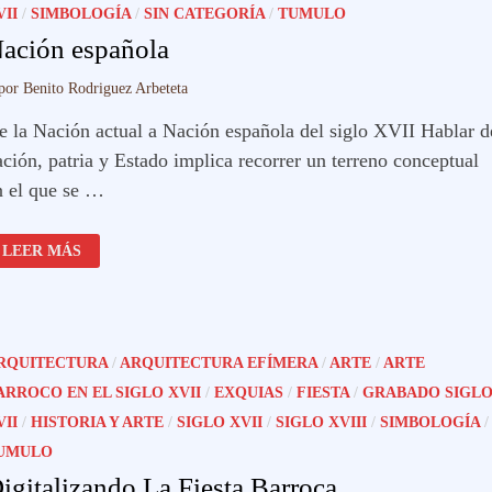
VII
/
SIMBOLOGÍA
/
SIN CATEGORÍA
/
TUMULO
ación española
por
Benito Rodriguez Arbeteta
e la Nación actual a Nación española del siglo XVII Hablar d
ación, patria y Estado implica recorrer un terreno conceptual
n el que se …
NACIÓN
LEER MÁS
ESPAÑOLA
RQUITECTURA
/
ARQUITECTURA EFÍMERA
/
ARTE
/
ARTE
ARROCO EN EL SIGLO XVII
/
EXQUIAS
/
FIESTA
/
GRABADO SIGL
VII
/
HISTORIA Y ARTE
/
SIGLO XVII
/
SIGLO XVIII
/
SIMBOLOGÍA
/
UMULO
igitalizando La Fiesta Barroca