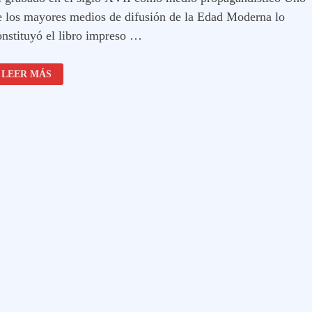
e los mayores medios de difusión de la Edad Moderna lo
onstituyó el libro impreso …
EL
LEER MÁS
GRABADO
EN
EL
SIGLO
XVII
COMO
MEDIO
PROPAGANDÍSTICO