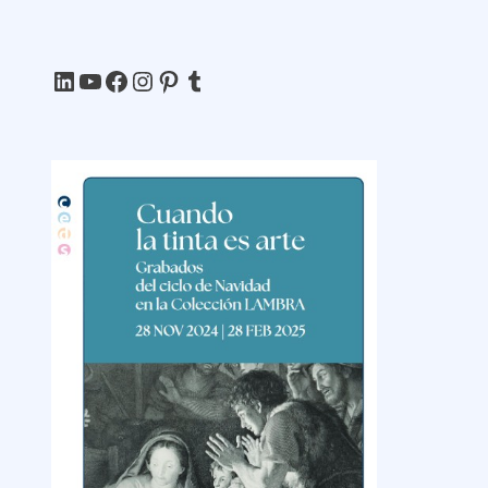
LinkedIn
YouTube
Facebook
Instagram
Pinterest
Tumblr