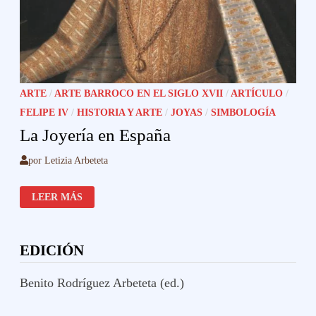
ARTE
/
ARTE BARROCO EN EL SIGLO XVII
/
ARTÍCULO
/
FELIPE IV
/
HISTORIA Y ARTE
/
JOYAS
/
SIMBOLOGÍA
La Joyería en España
por
Letizia Arbeteta
LA
LEER MÁS
JOYERÍA
EN
ESPAÑA
EDICIÓN
Benito Rodríguez Arbeteta (ed.)