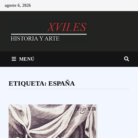
Saltar
agosto 6, 2026
al
contenido
MENÚ
ETIQUETA:
ESPAÑA