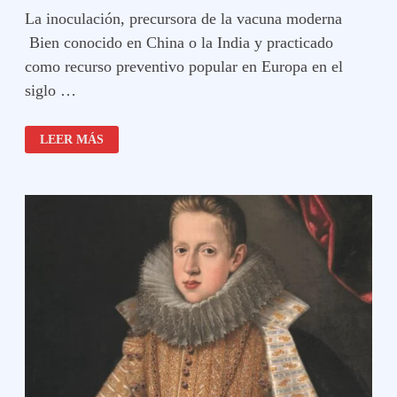
La inoculación, precursora de la vacuna moderna
Bien conocido en China o la India y practicado
como recurso preventivo popular en Europa en el
siglo …
LA
LEER MÁS
INOCULACIÓN,
PRECURSORA
DE
LA
VACUNA
MODERNA