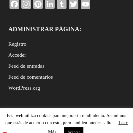
Facebook
Instagram
Pinterest
LinkedIn
Tumblr
Twitter
YouTube
Channel
ADMINISTRAR PÁGINA:
Registro
Acceder
Feed de entradas
Feed de comentarios
WordPress.org
Esta web utiliza cookies para mejorar tu rendimiento. Asumimos
Benito Rodríguez Arbeteta (ed.), XVII.es, Madrid,
que estás de acuerdo con esto, pero también puedes salir.
Leer
ISSN:2951-9659. (©XVII.es, ©Textos con derechos de los
autores) Funciona con
WordPress
y
Bam
.
Más
Aceptar