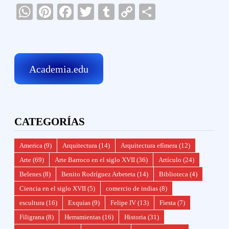
WhatsApp
Pinterest
Facebook
Twitter
Tumblr
Copy
Compartir
Link
Academia.edu
CATEGORÍAS
America
(9)
Arquitectura
(14)
Arquitectura efímera
(12)
Arte
(69)
Arte Barroco en el siglo XVII
(36)
Artículo
(24)
Belenes
(8)
Benito Rodríguez Arbeteta
(14)
Biblioteca
(4)
Ciencia en el siglo XVII
(5)
comercio de indias
(8)
escultura
(16)
Exquias
(9)
Felipe IV
(13)
Fiesta
(7)
Filigrana
(8)
Herramientas
(16)
Historia
(31)