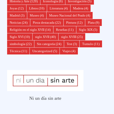
Historia y Arte
(120)
Iconología
(6)
Investigación
(5)
Joyas
(12)
Libros
(10)
Literatura
(4)
Madera
(4)
Madrid
(3)
Museo
(4)
Museo Nacional del Prado
(4)
Noticias
(24)
Pieza destacada
(22)
Pintura
(12)
Plata
(9)
Religión en el siglo XVII
(14)
Reseñas
(11)
Siglo XIX
(5)
Siglo XVI
(10)
siglo XVII
(40)
siglo XVIII
(25)
simbología
(22)
Sin categoría
(24)
Test
(3)
Tumulo
(11)
Técnica
(11)
Uncategorized
(5)
Viajes
(4)
Ni un día sin arte