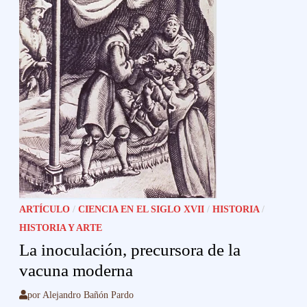
ARTÍCULO
/
CIENCIA EN EL SIGLO XVII
/
HISTORIA
/
HISTORIA Y ARTE
La inoculación, precursora de la
vacuna moderna
por
Alejandro Bañón Pardo