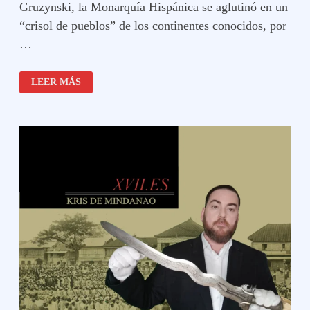
Gruzynski, la Monarquía Hispánica se aglutinó en un
“crisol de pueblos” de los continentes conocidos, por
…
LAS
LEER MÁS
CUATRO
PARTES
DEL
MUNDO