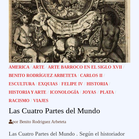
AMERICA
/
ARTE
/
ARTE BARROCO EN EL SIGLO XVII
/
BENITO RODRÍGUEZ ARBETETA
/
CARLOS II
/
ESCULTURA
/
EXQUIAS
/
FELIPE IV
/
HISTORIA
/
HISTORIA Y ARTE
/
ICONOLOGÍA
/
JOYAS
/
PLATA
/
RACISMO
/
VIAJES
Las Cuatro Partes del Mundo
por
Benito Rodriguez Arbeteta
Las Cuatro Partes del Mundo . Según el historiador