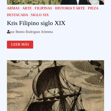
ARMAS
/
ARTE
/
FILIPINAS
/
HISTORIA Y ARTE
/
PIEZA
DESTACADA
/
SIGLO XIX
Kris Filipino siglo XIX
por
Benito Rodriguez Arbeteta
KRIS
LEER MÁS
FILIPINO
SIGLO
XIX