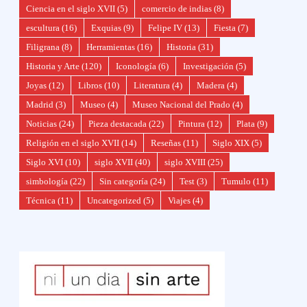
Ciencia en el siglo XVII
(5)
comercio de indias
(8)
escultura
(16)
Exquias
(9)
Felipe IV
(13)
Fiesta
(7)
Filigrana
(8)
Herramientas
(16)
Historia
(31)
Historia y Arte
(120)
Iconología
(6)
Investigación
(5)
Joyas
(12)
Libros
(10)
Literatura
(4)
Madera
(4)
Madrid
(3)
Museo
(4)
Museo Nacional del Prado
(4)
Noticias
(24)
Pieza destacada
(22)
Pintura
(12)
Plata
(9)
Religión en el siglo XVII
(14)
Reseñas
(11)
Siglo XIX
(5)
Siglo XVI
(10)
siglo XVII
(40)
siglo XVIII
(25)
simbología
(22)
Sin categoría
(24)
Test
(3)
Tumulo
(11)
Técnica
(11)
Uncategorized
(5)
Viajes
(4)