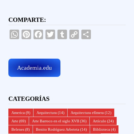
COMPARTE:
WhatsApp
Pinterest
Facebook
Twitter
Tumblr
Copy
Compartir
Link
Academia.edu
CATEGORÍAS
America
(9)
Arquitectura
(14)
Arquitectura efímera
(12)
Arte
(69)
Arte Barroco en el siglo XVII
(36)
Artículo
(24)
Belenes
(8)
Benito Rodríguez Arbeteta
(14)
Biblioteca
(4)