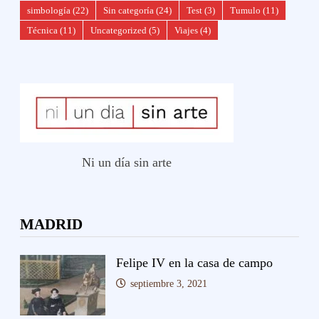
simbología
(22)
Sin categoría
(24)
Test
(3)
Tumulo
(11)
Técnica
(11)
Uncategorized
(5)
Viajes
(4)
Ni un día sin arte
MADRID
Felipe IV en la casa de campo
septiembre 3, 2021