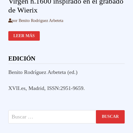
Virgen h.1600 inspirado en el grabado
de Wierix
por
Benito Rodriguez Arbeteta
VIRGEN
LEER MÁS
H.1600
INSPIRADO
EN
EL
GRABADO
EDICIÓN
DE
WIERIX
Benito Rodríguez Arbeteta (ed.)
XVII.es, Madrid, ISSN:2951-9659.
Buscar: