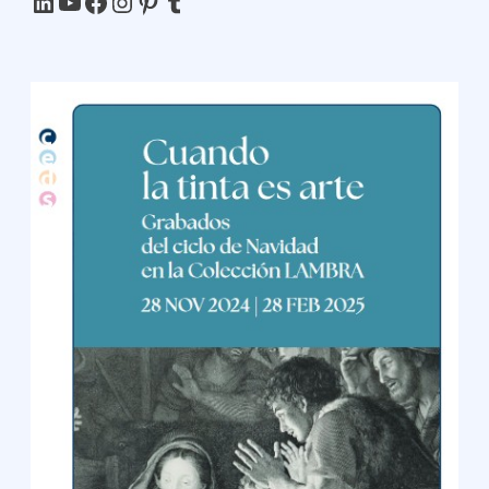
LinkedIn
YouTube
Facebook
Instagram
Pinterest
Tumblr