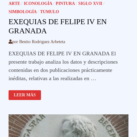
ARTE
/
ICONOLOGÍA
/
PINTURA
/
SIGLO XVII
/
SIMBOLOGÍA
/
TUMULO
EXEQUIAS DE FELIPE IV EN
GRANADA
por
Benito Rodriguez Arbeteta
EXEQUIAS DE FELIPE IV EN GRANADA El
presente trabajo analiza los datos y descripciones
contenidas en dos publicaciones prácticamente
inéditas, relativas a las realizadas en …
EXEQUIAS
LEER MÁS
DE
FELIPE
IV
EN
GRANADA