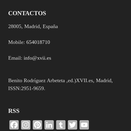
CONTACTOS
28005, Madrid, España
Mobile:
654018710
Email:
info@xvii.es
Benito Rodríguez Arbeteta ,ed.)XVII.es, Madrid,
ISSN:2951-9659.
RSS
Facebook
Instagram
Pinterest
LinkedIn
Tumblr
Twitter
YouTube