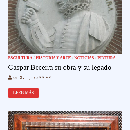
ESCULTURA
/
HISTORIA Y ARTE
/
NOTICIAS
/
PINTURA
Gaspar Becerra su obra y su legado
por
Divulgativo AA.VV
GASPAR
LEER MÁS
BECERRA
SU
OBRA
Y
SU
LEGADO