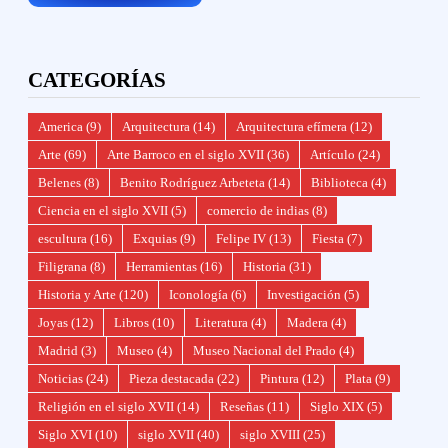
CATEGORÍAS
America
(9)
Arquitectura
(14)
Arquitectura efímera
(12)
Arte
(69)
Arte Barroco en el siglo XVII
(36)
Artículo
(24)
Belenes
(8)
Benito Rodríguez Arbeteta
(14)
Biblioteca
(4)
Ciencia en el siglo XVII
(5)
comercio de indias
(8)
escultura
(16)
Exquias
(9)
Felipe IV
(13)
Fiesta
(7)
Filigrana
(8)
Herramientas
(16)
Historia
(31)
Historia y Arte
(120)
Iconología
(6)
Investigación
(5)
Joyas
(12)
Libros
(10)
Literatura
(4)
Madera
(4)
Madrid
(3)
Museo
(4)
Museo Nacional del Prado
(4)
Noticias
(24)
Pieza destacada
(22)
Pintura
(12)
Plata
(9)
Religión en el siglo XVII
(14)
Reseñas
(11)
Siglo XIX
(5)
Siglo XVI
(10)
siglo XVII
(40)
siglo XVIII
(25)