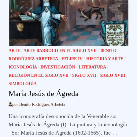
ARTE
/
ARTE BARROCO EN EL SIGLO XVII
/
BENITO
RODRÍGUEZ ARBETETA
/
FELIPE IV
/
HISTORIA Y ARTE
/
ICONOLOGÍA
/
INVESTIGACIÓN
/
LITERATURA
/
RELIGIÓN EN EL SIGLO XVII
/
SIGLO XVII
/
SIGLO XVIII
/
SIMBOLOGÍA
María Jesús de Ágreda
por
Benito Rodriguez Arbeteta
Una iconografía desconocida de la Venerable sor
María Jesús de Ágreda (I). La pintura y la iconología
Sor María Jesús de Ágreda (1602-1665), fue …