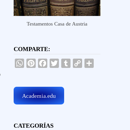
Testamentos Casa de Austria
COMPARTE:
WhatsApp
Pinterest
Facebook
Twitter
Tumblr
Copy
Comparti
Link
ó
Academia.edu
CATEGORÍAS