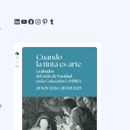
LinkedIn
YouTube
Facebook
Instagram
Pinterest
Tumblr
o
e